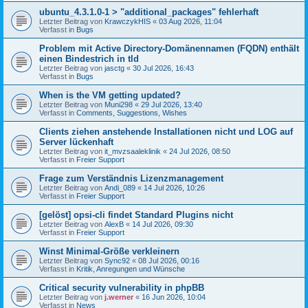
ubuntu_4.3.1.0-1 > "additional_packages" fehlerhaft
Letzter Beitrag von
KrawczykHIS
«
03 Aug 2026, 11:04
Verfasst in
Bugs
Problem mit Active Directory-Domänennamen (FQDN) enthält
einen Bindestrich in tld
Letzter Beitrag von
jasctg
«
30 Jul 2026, 16:43
Verfasst in
Bugs
When is the VM getting updated?
Letzter Beitrag von
Muni298
«
29 Jul 2026, 13:40
Verfasst in
Comments, Suggestions, Wishes
Clients ziehen anstehende Installationen nicht und LOG auf
Server lückenhaft
Letzter Beitrag von
it_mvzsaaleklinik
«
24 Jul 2026, 08:50
Verfasst in
Freier Support
Frage zum Verständnis Lizenzmanagement
Letzter Beitrag von
Andi_089
«
14 Jul 2026, 10:26
Verfasst in
Freier Support
[gelöst] opsi-cli findet Standard Plugins nicht
Letzter Beitrag von
AlexB
«
14 Jul 2026, 09:30
Verfasst in
Freier Support
Winst Minimal-Größe verkleinern
Letzter Beitrag von
Sync92
«
08 Jul 2026, 00:16
Verfasst in
Kritik, Anregungen und Wünsche
Critical security vulnerability in phpBB
Letzter Beitrag von
j.werner
«
16 Jun 2026, 10:04
Verfasst in
News