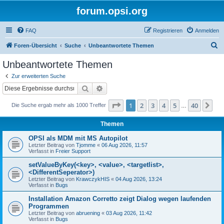
forum.opsi.org
FAQ
Registrieren
Anmelden
S
Foren-Übersicht
Suche
Unbeantwortete Themen
u
Unbeantwortete Themen
c
Zur erweiterten Suche
h
Suche
Erweiterte Suche
e
Seite
1
von
40
1
2
3
4
5
40
Nä
Die Suche ergab mehr als 1000 Treffer
…
Themen
OPSI als MDM mit MS Autopilot
Letzter Beitrag von
Tjomme
«
06 Aug 2026, 11:57
Verfasst in
Freier Support
setValueByKey(<key>, <value>, <targetlist>,
<DifferentSeperator>)
Letzter Beitrag von
KrawczykHIS
«
04 Aug 2026, 13:24
Verfasst in
Bugs
Installation Amazon Corretto zeigt Dialog wegen laufenden
Programmen
Letzter Beitrag von
abruening
«
03 Aug 2026, 11:42
Verfasst in
Bugs