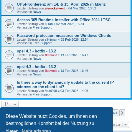
OPSI-Konferenz am 14. & 15. April 2026 in Mainz
Letzter Beitrag von
alena.kalweit
«
04 Mär 2026, 13:32
Verfasst in
News
Access 365 Runtime installer with Office 2024 LTSC
Letzter Beitrag von
ju.lian
«
02 Mär 2026, 15:34
Verfasst in
Free Support
Password protection measures on Windows Clients
Letzter Beitrag von
siil-itman
«
25 Feb 2026, 12:54
Verfasst in
Free Support
opsi 4.3 - hotfix - 13.2
Letzter Beitrag von
fkalweit
«
13 Feb 2026, 16:47
Verfasst in
News
opsi 4.3 - hotfix - 13.2
Letzter Beitrag von
fkalweit
«
13 Feb 2026, 16:46
Verfasst in
News
Is there a way to dynamically update to the current IP
address on the client list?
Letzter Beitrag von
Muni298
«
03 Feb 2026, 14:05
Verfasst in
Free Support
Seite
1
von
40
1
2
3
4
5
40
Nä
Die Suche ergab mehr als 1000 Treffer
…
Diese Website nutzt Cookies, um Ihnen den
bestmöglichen Komfort bei der Nutzung zu
Gehe zu
bieten.
Mehr erfahren