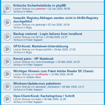
Kritische Sicherheitslücke in phpBB
Letzter Beitrag von
j.werner
«
16 Jun 2026, 09:58
Verfasst in
News
hwaudit: Registry-Abfragen werden nicht in 64-Bit-Registry
durchgeführt
Letzter Beitrag von
gtokmaji
«
03 Jun 2026, 16:34
Verfasst in
Bugs
Backup restored - Login failures from localhost
Letzter Beitrag von
SirTux
«
15 Mai 2026, 12:37
Verfasst in
Freier Support
OPSI-Kiosk: Markdown-Unterstützung
Letzter Beitrag von
KrawczykHIS
«
29 Apr 2026, 17:50
Verfasst in
Bugs
Kernel panic - HP Notebook
Letzter Beitrag von
sven.straubinger
«
25 Mär 2026, 16:16
Verfasst in
Freier Support
Wichtiger Hinweis zum Paket Adobe Reader DC Classic
Letzter Beitrag von
wolfbardo
«
12 Mär 2026, 09:48
Verfasst in
Update-Abos
Windows-Update-msu paketieren
Letzter Beitrag von
absoluter_ofenkaese
«
06 Mär 2026, 14:17
Verfasst in
Freier Support
Opsi-Client-Kiosk: Kachelngrösse / Schrift
Letzter Beitrag von
bobo
«
05 Mär 2026, 11:28
Verfasst in
Freier Support