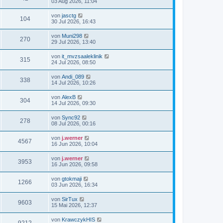
03 Aug 2026, 11:04
von
jasctg
104
30 Jul 2026, 16:43
von
Muni298
270
29 Jul 2026, 13:40
von
it_mvzsaaleklinik
315
24 Jul 2026, 08:50
von
Andi_089
338
14 Jul 2026, 10:26
von
AlexB
304
14 Jul 2026, 09:30
von
Sync92
278
08 Jul 2026, 00:16
von
j.werner
4567
16 Jun 2026, 10:04
von
j.werner
3953
16 Jun 2026, 09:58
von
gtokmaji
1266
03 Jun 2026, 16:34
von
SirTux
9603
15 Mai 2026, 12:37
von
KrawczykHIS