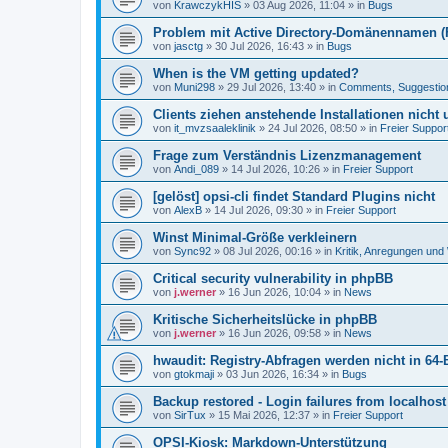
von
KrawczykHIS
»
03 Aug 2026, 11:04
» in
Bugs
Problem mit Active Directory-Domänennamen (FQ
von
jasctg
»
30 Jul 2026, 16:43
» in
Bugs
When is the VM getting updated?
von
Muni298
»
29 Jul 2026, 13:40
» in
Comments, Suggestio
Clients ziehen anstehende Installationen nicht
von
it_mvzsaaleklinik
»
24 Jul 2026, 08:50
» in
Freier Suppor
Frage zum Verständnis Lizenzmanagement
von
Andi_089
»
14 Jul 2026, 10:26
» in
Freier Support
[gelöst] opsi-cli findet Standard Plugins nicht
von
AlexB
»
14 Jul 2026, 09:30
» in
Freier Support
Winst Minimal-Größe verkleinern
von
Sync92
»
08 Jul 2026, 00:16
» in
Kritik, Anregungen un
Critical security vulnerability in phpBB
von
j.werner
»
16 Jun 2026, 10:04
» in
News
Kritische Sicherheitslücke in phpBB
von
j.werner
»
16 Jun 2026, 09:58
» in
News
hwaudit: Registry-Abfragen werden nicht in 64-
von
gtokmaji
»
03 Jun 2026, 16:34
» in
Bugs
Backup restored - Login failures from localhost
von
SirTux
»
15 Mai 2026, 12:37
» in
Freier Support
OPSI-Kiosk: Markdown-Unterstützung