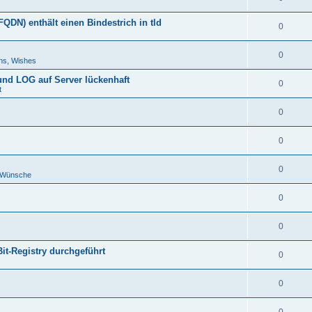
DN) enthält einen Bindestrich in tld
0
0
ns, Wishes
 und LOG auf Server lückenhaft
0
t
0
0
0
d Wünsche
0
0
Bit-Registry durchgeführt
0
0