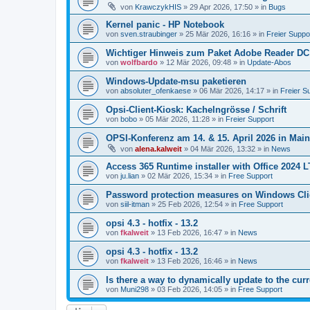
von
KrawczykHIS
»
29 Apr 2026, 17:50
» in
Bugs
Kernel panic - HP Notebook
von
sven.straubinger
»
25 Mär 2026, 16:16
» in
Freier Suppo
Wichtiger Hinweis zum Paket Adobe Reader DC
von
wolfbardo
»
12 Mär 2026, 09:48
» in
Update-Abos
Windows-Update-msu paketieren
von
absoluter_ofenkaese
»
06 Mär 2026, 14:17
» in
Freier S
Opsi-Client-Kiosk: Kachelngrösse / Schrift
von
bobo
»
05 Mär 2026, 11:28
» in
Freier Support
OPSI-Konferenz am 14. & 15. April 2026 in Mai
von
alena.kalweit
»
04 Mär 2026, 13:32
» in
News
Access 365 Runtime installer with Office 2024 
von
ju.lian
»
02 Mär 2026, 15:34
» in
Free Support
Password protection measures on Windows Cli
von
siil-itman
»
25 Feb 2026, 12:54
» in
Free Support
opsi 4.3 - hotfix - 13.2
von
fkalweit
»
13 Feb 2026, 16:47
» in
News
opsi 4.3 - hotfix - 13.2
von
fkalweit
»
13 Feb 2026, 16:46
» in
News
Is there a way to dynamically update to the curr
von
Muni298
»
03 Feb 2026, 14:05
» in
Free Support