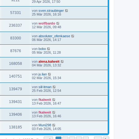
9212
29 Apr 2026, 17:50
von
sven.straubinger
57331
25 Mär 2026, 16:16
von
wolfbardo
236337
12 Mär 2026, 09:48
von
absoluter_ofenkaese
83300
06 Mär 2026, 14:17
von
bobo
87676
05 Mär 2026, 11:28
von
alena.kalweit
168058
04 Mär 2026, 13:32
von
ju.lian
140751
02 Mär 2026, 15:34
von
siil-itman
139479
25 Feb 2026, 12:54
von
fkalweit
139431
13 Feb 2026, 16:47
von
fkalweit
139406
13 Feb 2026, 16:46
von
Muni298
138185
03 Feb 2026, 14:05