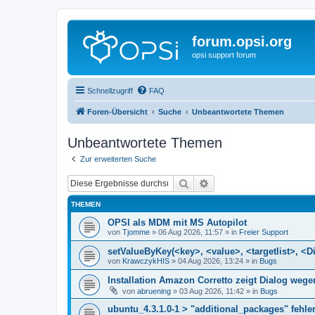
forum.opsi.org
opsi support forum
Schnellzugriff
FAQ
Foren-Übersicht
Suche
Unbeantwortete Themen
Unbeantwortete Themen
Zur erweiterten Suche
Suche
Erweiterte Suche
THEMEN
OPSI als MDM mit MS Autopilot
von
Tjomme
»
06 Aug 2026, 11:57
» in
Freier Support
setValueByKey(<key>, <value>, <targetlist>, <Di
von
KrawczykHIS
»
04 Aug 2026, 13:24
» in
Bugs
Installation Amazon Corretto zeigt Dialog we
von
abruening
»
03 Aug 2026, 11:42
» in
Bugs
ubuntu_4.3.1.0-1 > "additional_packages" fehler