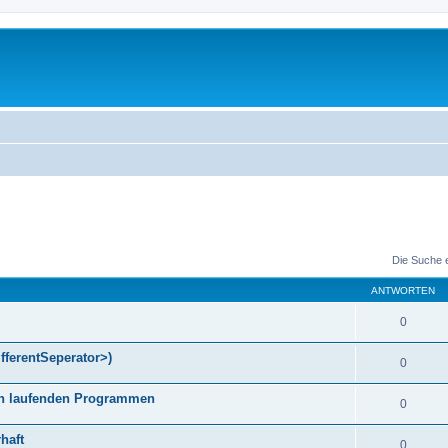
Die Suche 
ANTWORTEN
0
fferentSeperator>)
0
gen laufenden Programmen
0
haft
0