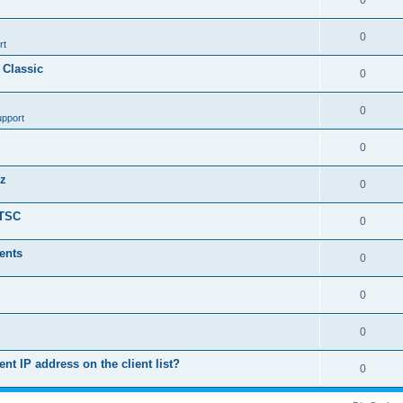
0
0
rt
 Classic
0
0
upport
0
nz
0
LTSC
0
ents
0
0
0
ent IP address on the client list?
0