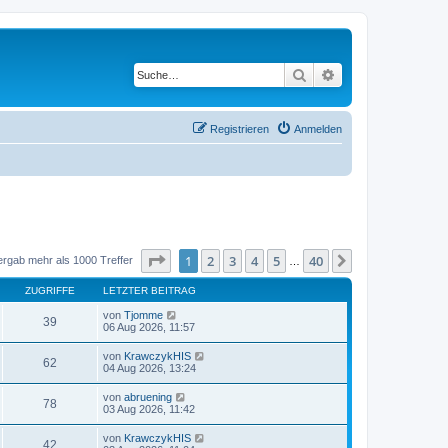
Suche
Erweiterte Suche
Registrieren
Anmelden
Seite
1
von
40
1
2
3
4
5
40
Nächste
ergab mehr als 1000 Treffer
…
ZUGRIFFE
LETZTER BEITRAG
von
Tjomme
39
06 Aug 2026, 11:57
von
KrawczykHIS
62
04 Aug 2026, 13:24
von
abruening
78
03 Aug 2026, 11:42
von
KrawczykHIS
42