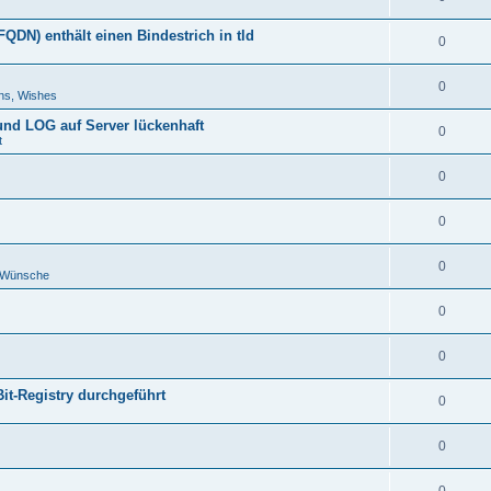
DN) enthält einen Bindestrich in tld
0
0
ns, Wishes
 und LOG auf Server lückenhaft
0
t
0
0
0
d Wünsche
0
0
Bit-Registry durchgeführt
0
0