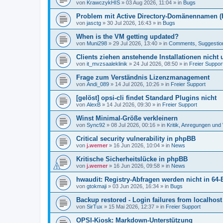
von
KrawczykHIS
»
03 Aug 2026, 11:04
» in
Bugs
Problem mit Active Directory-Domänennamen (FQ
von
jasctg
»
30 Jul 2026, 16:43
» in
Bugs
When is the VM getting updated?
von
Muni298
»
29 Jul 2026, 13:40
» in
Comments, Suggestio
Clients ziehen anstehende Installationen nicht
von
it_mvzsaaleklinik
»
24 Jul 2026, 08:50
» in
Freier Suppor
Frage zum Verständnis Lizenzmanagement
von
Andi_089
»
14 Jul 2026, 10:26
» in
Freier Support
[gelöst] opsi-cli findet Standard Plugins nicht
von
AlexB
»
14 Jul 2026, 09:30
» in
Freier Support
Winst Minimal-Größe verkleinern
von
Sync92
»
08 Jul 2026, 00:16
» in
Kritik, Anregungen un
Critical security vulnerability in phpBB
von
j.werner
»
16 Jun 2026, 10:04
» in
News
Kritische Sicherheitslücke in phpBB
von
j.werner
»
16 Jun 2026, 09:58
» in
News
hwaudit: Registry-Abfragen werden nicht in 64-
von
gtokmaji
»
03 Jun 2026, 16:34
» in
Bugs
Backup restored - Login failures from localhost
von
SirTux
»
15 Mai 2026, 12:37
» in
Freier Support
OPSI-Kiosk: Markdown-Unterstützung