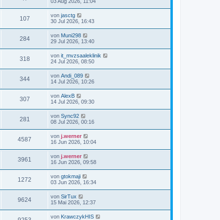
03 Aug 2026, 11:04
von
jasctg
107
30 Jul 2026, 16:43
von
Muni298
284
29 Jul 2026, 13:40
von
it_mvzsaaleklinik
318
24 Jul 2026, 08:50
von
Andi_089
344
14 Jul 2026, 10:26
von
AlexB
307
14 Jul 2026, 09:30
von
Sync92
281
08 Jul 2026, 00:16
von
j.werner
4587
16 Jun 2026, 10:04
von
j.werner
3961
16 Jun 2026, 09:58
von
gtokmaji
1272
03 Jun 2026, 16:34
von
SirTux
9624
15 Mai 2026, 12:37
von
KrawczykHIS