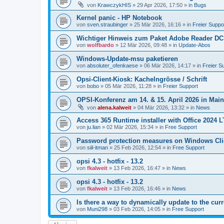
von
KrawczykHIS
»
29 Apr 2026, 17:50
» in
Bugs
Kernel panic - HP Notebook
von
sven.straubinger
»
25 Mär 2026, 16:16
» in
Freier Suppo
Wichtiger Hinweis zum Paket Adobe Reader DC
von
wolfbardo
»
12 Mär 2026, 09:48
» in
Update-Abos
Windows-Update-msu paketieren
von
absoluter_ofenkaese
»
06 Mär 2026, 14:17
» in
Freier S
Opsi-Client-Kiosk: Kachelngrösse / Schrift
von
bobo
»
05 Mär 2026, 11:28
» in
Freier Support
OPSI-Konferenz am 14. & 15. April 2026 in Mai
von
alena.kalweit
»
04 Mär 2026, 13:32
» in
News
Access 365 Runtime installer with Office 2024 
von
ju.lian
»
02 Mär 2026, 15:34
» in
Free Support
Password protection measures on Windows Cli
von
siil-itman
»
25 Feb 2026, 12:54
» in
Free Support
opsi 4.3 - hotfix - 13.2
von
fkalweit
»
13 Feb 2026, 16:47
» in
News
opsi 4.3 - hotfix - 13.2
von
fkalweit
»
13 Feb 2026, 16:46
» in
News
Is there a way to dynamically update to the curr
von
Muni298
»
03 Feb 2026, 14:05
» in
Free Support