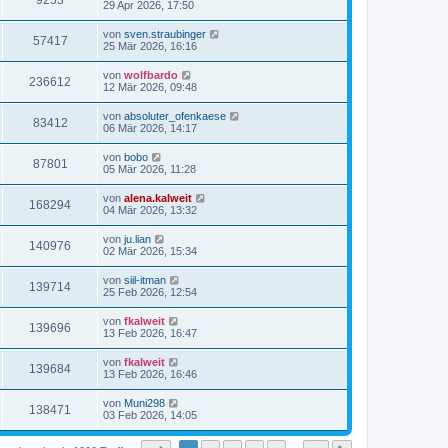
9253
29 Apr 2026, 17:50
von
sven.straubinger
57417
25 Mär 2026, 16:16
von
wolfbardo
236612
12 Mär 2026, 09:48
von
absoluter_ofenkaese
83412
06 Mär 2026, 14:17
von
bobo
87801
05 Mär 2026, 11:28
von
alena.kalweit
168294
04 Mär 2026, 13:32
von
ju.lian
140976
02 Mär 2026, 15:34
von
siil-itman
139714
25 Feb 2026, 12:54
von
fkalweit
139696
13 Feb 2026, 16:47
von
fkalweit
139684
13 Feb 2026, 16:46
von
Muni298
138471
03 Feb 2026, 14:05