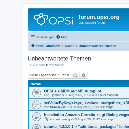
forum.opsi.org
opsi support forum
Schnellzugriff
FAQ
Foren-Übersicht
Suche
Unbeantwortete Themen
Unbeantwortete Themen
Zur erweiterten Suche
Suche
Erweiterte Suche
THEMEN
OPSI als MDM mit MS Autopilot
von
Tjomme
»
06 Aug 2026, 11:57
» in
Freier Support
setValueByKey(<key>, <value>, <targetlist>, <Di
von
KrawczykHIS
»
04 Aug 2026, 13:24
» in
Bugs
Installation Amazon Corretto zeigt Dialog we
von
abruening
»
03 Aug 2026, 11:42
» in
Bugs
ubuntu_4.3.1.0-1 > "additional_packages" fehler