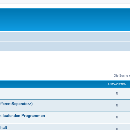
Die Suche 
ANTWORTEN
0
fferentSeperator>)
0
gen laufenden Programmen
0
haft
0