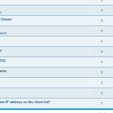
0
0
rt
 Classic
0
0
upport
0
nz
0
LTSC
0
ents
0
0
0
ent IP address on the client list?
0