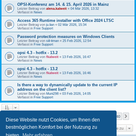
OPSI-Konferenz am 14. & 15. April 2026 in Mainz
Letzter Beitrag von
alena.kalweit
«
04 Mär 2026, 13:32
Verfasst in
News
Access 365 Runtime installer with Office 2024 LTSC
Letzter Beitrag von
ju.lian
«
02 Mär 2026, 15:34
Verfasst in
Free Support
Password protection measures on Windows Clients
Letzter Beitrag von
siil-itman
«
25 Feb 2026, 12:54
Verfasst in
Free Support
opsi 4.3 - hotfix - 13.2
Letzter Beitrag von
fkalweit
«
13 Feb 2026, 16:47
Verfasst in
News
opsi 4.3 - hotfix - 13.2
Letzter Beitrag von
fkalweit
«
13 Feb 2026, 16:46
Verfasst in
News
Is there a way to dynamically update to the current IP
address on the client list?
Letzter Beitrag von
Muni298
«
03 Feb 2026, 14:05
Verfasst in
Free Support
Seite
1
von
40
1
2
3
4
5
40
Nä
Die Suche ergab mehr als 1000 Treffer
…
Diese Website nutzt Cookies, um Ihnen den
bestmöglichen Komfort bei der Nutzung zu
Gehe zu
bieten.
Mehr erfahren