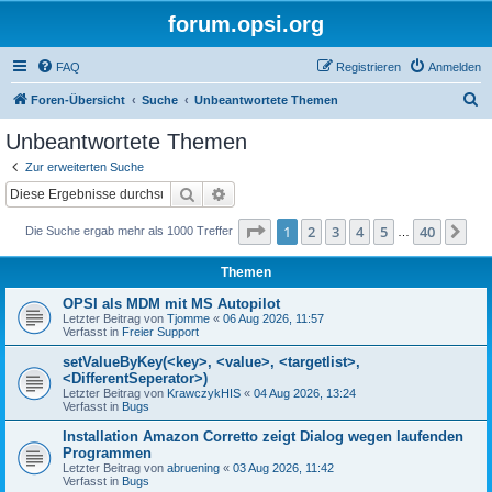
forum.opsi.org
FAQ
Registrieren
Anmelden
S
Foren-Übersicht
Suche
Unbeantwortete Themen
u
Unbeantwortete Themen
c
Zur erweiterten Suche
h
Suche
Erweiterte Suche
e
Seite
1
von
40
1
2
3
4
5
40
Nä
Die Suche ergab mehr als 1000 Treffer
…
Themen
OPSI als MDM mit MS Autopilot
Letzter Beitrag von
Tjomme
«
06 Aug 2026, 11:57
Verfasst in
Freier Support
setValueByKey(<key>, <value>, <targetlist>,
<DifferentSeperator>)
Letzter Beitrag von
KrawczykHIS
«
04 Aug 2026, 13:24
Verfasst in
Bugs
Installation Amazon Corretto zeigt Dialog wegen laufenden
Programmen
Letzter Beitrag von
abruening
«
03 Aug 2026, 11:42
Verfasst in
Bugs