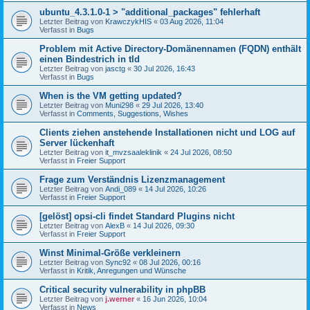
ubuntu_4.3.1.0-1 > "additional_packages" fehlerhaft
Letzter Beitrag von
KrawczykHIS
«
03 Aug 2026, 11:04
Verfasst in
Bugs
Problem mit Active Directory-Domänennamen (FQDN) enthält
einen Bindestrich in tld
Letzter Beitrag von
jasctg
«
30 Jul 2026, 16:43
Verfasst in
Bugs
When is the VM getting updated?
Letzter Beitrag von
Muni298
«
29 Jul 2026, 13:40
Verfasst in
Comments, Suggestions, Wishes
Clients ziehen anstehende Installationen nicht und LOG auf
Server lückenhaft
Letzter Beitrag von
it_mvzsaaleklinik
«
24 Jul 2026, 08:50
Verfasst in
Freier Support
Frage zum Verständnis Lizenzmanagement
Letzter Beitrag von
Andi_089
«
14 Jul 2026, 10:26
Verfasst in
Freier Support
[gelöst] opsi-cli findet Standard Plugins nicht
Letzter Beitrag von
AlexB
«
14 Jul 2026, 09:30
Verfasst in
Freier Support
Winst Minimal-Größe verkleinern
Letzter Beitrag von
Sync92
«
08 Jul 2026, 00:16
Verfasst in
Kritik, Anregungen und Wünsche
Critical security vulnerability in phpBB
Letzter Beitrag von
j.werner
«
16 Jun 2026, 10:04
Verfasst in
News