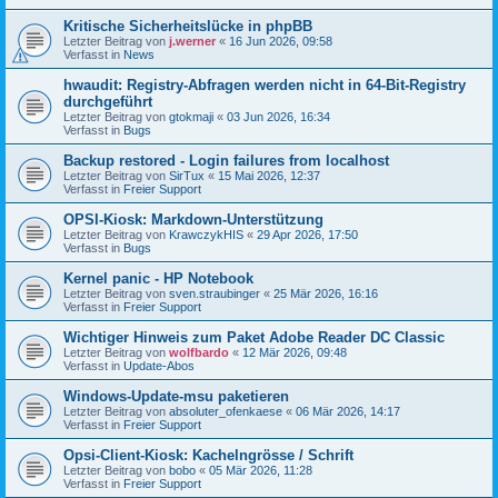
Kritische Sicherheitslücke in phpBB
Letzter Beitrag von
j.werner
«
16 Jun 2026, 09:58
Verfasst in
News
hwaudit: Registry-Abfragen werden nicht in 64-Bit-Registry
durchgeführt
Letzter Beitrag von
gtokmaji
«
03 Jun 2026, 16:34
Verfasst in
Bugs
Backup restored - Login failures from localhost
Letzter Beitrag von
SirTux
«
15 Mai 2026, 12:37
Verfasst in
Freier Support
OPSI-Kiosk: Markdown-Unterstützung
Letzter Beitrag von
KrawczykHIS
«
29 Apr 2026, 17:50
Verfasst in
Bugs
Kernel panic - HP Notebook
Letzter Beitrag von
sven.straubinger
«
25 Mär 2026, 16:16
Verfasst in
Freier Support
Wichtiger Hinweis zum Paket Adobe Reader DC Classic
Letzter Beitrag von
wolfbardo
«
12 Mär 2026, 09:48
Verfasst in
Update-Abos
Windows-Update-msu paketieren
Letzter Beitrag von
absoluter_ofenkaese
«
06 Mär 2026, 14:17
Verfasst in
Freier Support
Opsi-Client-Kiosk: Kachelngrösse / Schrift
Letzter Beitrag von
bobo
«
05 Mär 2026, 11:28
Verfasst in
Freier Support