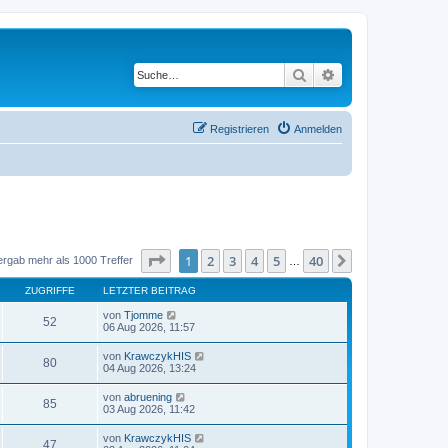
Suche
Erweiterte Suche
Registrieren
Anmelden
Seite
1
von
40
1
2
3
4
5
40
Nächste
ergab mehr als 1000 Treffer
…
ZUGRIFFE
LETZTER BEITRAG
von
Tjomme
52
06 Aug 2026, 11:57
von
KrawczykHIS
80
04 Aug 2026, 13:24
von
abruening
85
03 Aug 2026, 11:42
von
KrawczykHIS
47