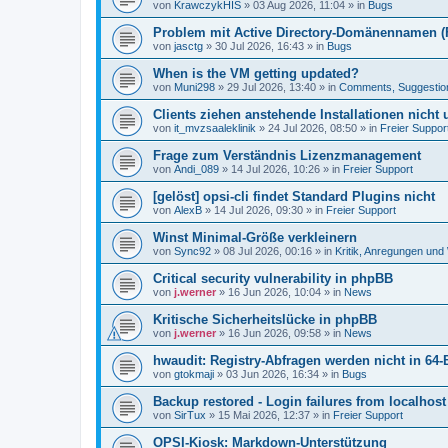
von
KrawczykHIS
»
03 Aug 2026, 11:04
» in
Bugs
Problem mit Active Directory-Domänennamen (FQ
von
jasctg
»
30 Jul 2026, 16:43
» in
Bugs
When is the VM getting updated?
von
Muni298
»
29 Jul 2026, 13:40
» in
Comments, Suggestio
Clients ziehen anstehende Installationen nicht
von
it_mvzsaaleklinik
»
24 Jul 2026, 08:50
» in
Freier Suppor
Frage zum Verständnis Lizenzmanagement
von
Andi_089
»
14 Jul 2026, 10:26
» in
Freier Support
[gelöst] opsi-cli findet Standard Plugins nicht
von
AlexB
»
14 Jul 2026, 09:30
» in
Freier Support
Winst Minimal-Größe verkleinern
von
Sync92
»
08 Jul 2026, 00:16
» in
Kritik, Anregungen un
Critical security vulnerability in phpBB
von
j.werner
»
16 Jun 2026, 10:04
» in
News
Kritische Sicherheitslücke in phpBB
von
j.werner
»
16 Jun 2026, 09:58
» in
News
hwaudit: Registry-Abfragen werden nicht in 64-
von
gtokmaji
»
03 Jun 2026, 16:34
» in
Bugs
Backup restored - Login failures from localhost
von
SirTux
»
15 Mai 2026, 12:37
» in
Freier Support
OPSI-Kiosk: Markdown-Unterstützung