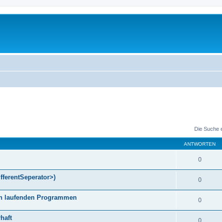
Die Suche 
ANTWORTEN
0
fferentSeperator>)
0
gen laufenden Programmen
0
haft
0