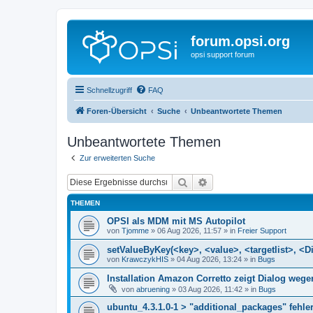
forum.opsi.org
opsi support forum
Schnellzugriff
FAQ
Foren-Übersicht
Suche
Unbeantwortete Themen
Unbeantwortete Themen
Zur erweiterten Suche
Suche
Erweiterte Suche
THEMEN
OPSI als MDM mit MS Autopilot
von
Tjomme
»
06 Aug 2026, 11:57
» in
Freier Support
setValueByKey(<key>, <value>, <targetlist>, <Di
von
KrawczykHIS
»
04 Aug 2026, 13:24
» in
Bugs
Installation Amazon Corretto zeigt Dialog we
von
abruening
»
03 Aug 2026, 11:42
» in
Bugs
ubuntu_4.3.1.0-1 > "additional_packages" fehler