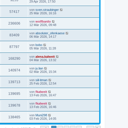
9253
29 Apr 2026, 17:50
von
sven.straubinger
57417
25 Mär 2026, 16:16
von
wolfbardo
236606
12 Mär 2026, 09:48
von
absoluter_ofenkaese
83409
06 Mär 2026, 14:17
von
bobo
87797
05 Mär 2026, 11:28
von
alena.kalweit
168290
04 Mär 2026, 13:32
von
ju.lian
140974
02 Mär 2026, 15:34
von
siil-itman
139713
25 Feb 2026, 12:54
von
fkalweit
139695
13 Feb 2026, 16:47
von
fkalweit
139678
13 Feb 2026, 16:46
von
Muni298
138465
03 Feb 2026, 14:05