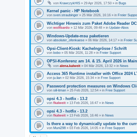
von
KrawczykHIS
»
29 Apr 2026, 17:50
» in
Bugs
Kernel panic - HP Notebook
von
sven.straubinger
»
25 Mär 2026, 16:16
» in
Freier Suppo
Wichtiger Hinweis zum Paket Adobe Reader DC
von
wolfbardo
»
12 Mär 2026, 09:48
» in
Update-Abos
Windows-Update-msu paketieren
von
absoluter_ofenkaese
»
06 Mär 2026, 14:17
» in
Freier S
Opsi-Client-Kiosk: Kachelngrösse / Schrift
von
bobo
»
05 Mär 2026, 11:28
» in
Freier Support
OPSI-Konferenz am 14. & 15. April 2026 in Mai
von
alena.kalweit
»
04 Mär 2026, 13:32
» in
News
Access 365 Runtime installer with Office 2024 
von
ju.lian
»
02 Mär 2026, 15:34
» in
Free Support
Password protection measures on Windows Cli
von
siil-itman
»
25 Feb 2026, 12:54
» in
Free Support
opsi 4.3 - hotfix - 13.2
von
fkalweit
»
13 Feb 2026, 16:47
» in
News
opsi 4.3 - hotfix - 13.2
von
fkalweit
»
13 Feb 2026, 16:46
» in
News
Is there a way to dynamically update to the curr
von
Muni298
»
03 Feb 2026, 14:05
» in
Free Support