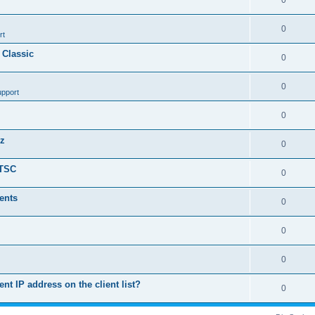
0
0
rt
 Classic
0
0
upport
0
nz
0
LTSC
0
ents
0
0
0
ent IP address on the client list?
0