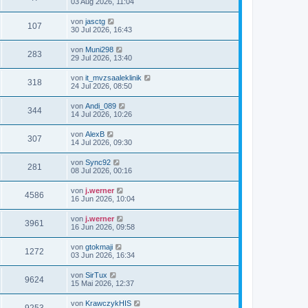
03 Aug 2026, 11:04
von
jasctg
107
30 Jul 2026, 16:43
von
Muni298
283
29 Jul 2026, 13:40
von
it_mvzsaaleklinik
318
24 Jul 2026, 08:50
von
Andi_089
344
14 Jul 2026, 10:26
von
AlexB
307
14 Jul 2026, 09:30
von
Sync92
281
08 Jul 2026, 00:16
von
j.werner
4586
16 Jun 2026, 10:04
von
j.werner
3961
16 Jun 2026, 09:58
von
gtokmaji
1272
03 Jun 2026, 16:34
von
SirTux
9624
15 Mai 2026, 12:37
von
KrawczykHIS