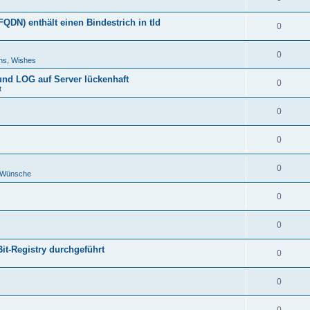
DN) enthält einen Bindestrich in tld
0
0
ns, Wishes
 und LOG auf Server lückenhaft
0
t
0
0
0
d Wünsche
0
0
Bit-Registry durchgeführt
0
0