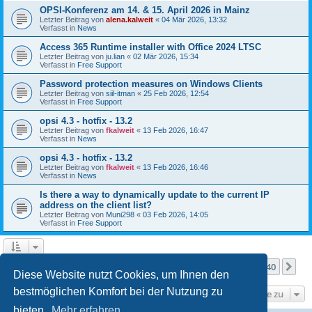
OPSI-Konferenz am 14. & 15. April 2026 in Mainz
Letzter Beitrag von
alena.kalweit
«
04 Mär 2026, 13:32
Verfasst in
News
Access 365 Runtime installer with Office 2024 LTSC
Letzter Beitrag von
ju.lian
«
02 Mär 2026, 15:34
Verfasst in
Free Support
Password protection measures on Windows Clients
Letzter Beitrag von
siil-itman
«
25 Feb 2026, 12:54
Verfasst in
Free Support
opsi 4.3 - hotfix - 13.2
Letzter Beitrag von
fkalweit
«
13 Feb 2026, 16:47
Verfasst in
News
opsi 4.3 - hotfix - 13.2
Letzter Beitrag von
fkalweit
«
13 Feb 2026, 16:46
Verfasst in
News
Is there a way to dynamically update to the current IP
address on the client list?
Letzter Beitrag von
Muni298
«
03 Feb 2026, 14:05
Verfasst in
Free Support
Seite
1
von
40
1
2
3
4
5
40
Nä
Die Suche ergab mehr als 1000 Treffer
…
Diese Website nutzt Cookies, um Ihnen den
bestmöglichen Komfort bei der Nutzung zu
Gehe zu
bieten.
Mehr erfahren