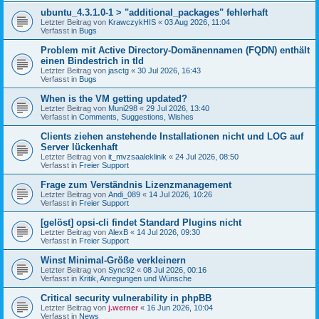
ubuntu_4.3.1.0-1 > "additional_packages" fehlerhaft
Letzter Beitrag von
KrawczykHIS
«
03 Aug 2026, 11:04
Verfasst in
Bugs
Problem mit Active Directory-Domänennamen (FQDN) enthält
einen Bindestrich in tld
Letzter Beitrag von
jasctg
«
30 Jul 2026, 16:43
Verfasst in
Bugs
When is the VM getting updated?
Letzter Beitrag von
Muni298
«
29 Jul 2026, 13:40
Verfasst in
Comments, Suggestions, Wishes
Clients ziehen anstehende Installationen nicht und LOG auf
Server lückenhaft
Letzter Beitrag von
it_mvzsaaleklinik
«
24 Jul 2026, 08:50
Verfasst in
Freier Support
Frage zum Verständnis Lizenzmanagement
Letzter Beitrag von
Andi_089
«
14 Jul 2026, 10:26
Verfasst in
Freier Support
[gelöst] opsi-cli findet Standard Plugins nicht
Letzter Beitrag von
AlexB
«
14 Jul 2026, 09:30
Verfasst in
Freier Support
Winst Minimal-Größe verkleinern
Letzter Beitrag von
Sync92
«
08 Jul 2026, 00:16
Verfasst in
Kritik, Anregungen und Wünsche
Critical security vulnerability in phpBB
Letzter Beitrag von
j.werner
«
16 Jun 2026, 10:04
Verfasst in
News