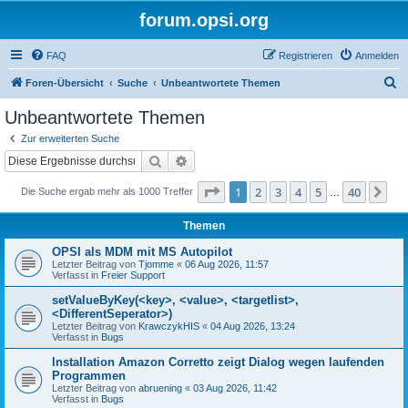
forum.opsi.org
FAQ
Registrieren
Anmelden
S
Foren-Übersicht
Suche
Unbeantwortete Themen
u
Unbeantwortete Themen
c
Zur erweiterten Suche
h
Suche
Erweiterte Suche
e
Seite
1
von
40
1
2
3
4
5
40
Nä
Die Suche ergab mehr als 1000 Treffer
…
Themen
OPSI als MDM mit MS Autopilot
Letzter Beitrag von
Tjomme
«
06 Aug 2026, 11:57
Verfasst in
Freier Support
setValueByKey(<key>, <value>, <targetlist>,
<DifferentSeperator>)
Letzter Beitrag von
KrawczykHIS
«
04 Aug 2026, 13:24
Verfasst in
Bugs
Installation Amazon Corretto zeigt Dialog wegen laufenden
Programmen
Letzter Beitrag von
abruening
«
03 Aug 2026, 11:42
Verfasst in
Bugs