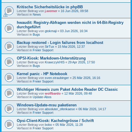
Kritische Sicherheitslücke in phpBB
Letzter Beitrag von
j.werner
«
16 Jun 2026, 09:58
Verfasst in
News
hwaudit: Registry-Abfragen werden nicht in 64-Bit-Registry
durchgeführt
Letzter Beitrag von
gtokmaji
«
03 Jun 2026, 16:34
Verfasst in
Bugs
Backup restored - Login failures from localhost
Letzter Beitrag von
SirTux
«
15 Mai 2026, 12:37
Verfasst in
Freier Support
OPSI-Kiosk: Markdown-Unterstützung
Letzter Beitrag von
KrawczykHIS
«
29 Apr 2026, 17:50
Verfasst in
Bugs
Kernel panic - HP Notebook
Letzter Beitrag von
sven.straubinger
«
25 Mär 2026, 16:16
Verfasst in
Freier Support
Wichtiger Hinweis zum Paket Adobe Reader DC Classic
Letzter Beitrag von
wolfbardo
«
12 Mär 2026, 09:48
Verfasst in
Update-Abos
Windows-Update-msu paketieren
Letzter Beitrag von
absoluter_ofenkaese
«
06 Mär 2026, 14:17
Verfasst in
Freier Support
Opsi-Client-Kiosk: Kachelngrösse / Schrift
Letzter Beitrag von
bobo
«
05 Mär 2026, 11:28
Verfasst in
Freier Support