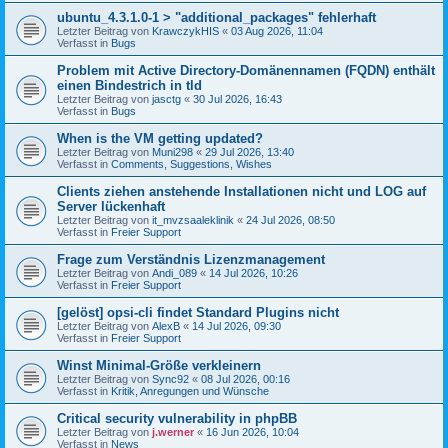
ubuntu_4.3.1.0-1 > "additional_packages" fehlerhaft
Letzter Beitrag von
KrawczykHIS
«
03 Aug 2026, 11:04
Verfasst in
Bugs
Problem mit Active Directory-Domänennamen (FQDN) enthält
einen Bindestrich in tld
Letzter Beitrag von
jasctg
«
30 Jul 2026, 16:43
Verfasst in
Bugs
When is the VM getting updated?
Letzter Beitrag von
Muni298
«
29 Jul 2026, 13:40
Verfasst in
Comments, Suggestions, Wishes
Clients ziehen anstehende Installationen nicht und LOG auf
Server lückenhaft
Letzter Beitrag von
it_mvzsaaleklinik
«
24 Jul 2026, 08:50
Verfasst in
Freier Support
Frage zum Verständnis Lizenzmanagement
Letzter Beitrag von
Andi_089
«
14 Jul 2026, 10:26
Verfasst in
Freier Support
[gelöst] opsi-cli findet Standard Plugins nicht
Letzter Beitrag von
AlexB
«
14 Jul 2026, 09:30
Verfasst in
Freier Support
Winst Minimal-Größe verkleinern
Letzter Beitrag von
Sync92
«
08 Jul 2026, 00:16
Verfasst in
Kritik, Anregungen und Wünsche
Critical security vulnerability in phpBB
Letzter Beitrag von
j.werner
«
16 Jun 2026, 10:04
Verfasst in
News