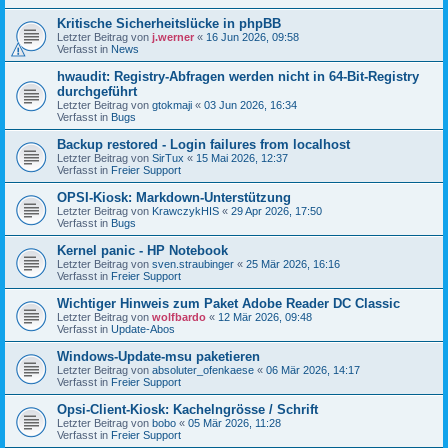
Kritische Sicherheitslücke in phpBB
Letzter Beitrag von
j.werner
«
16 Jun 2026, 09:58
Verfasst in
News
hwaudit: Registry-Abfragen werden nicht in 64-Bit-Registry
durchgeführt
Letzter Beitrag von
gtokmaji
«
03 Jun 2026, 16:34
Verfasst in
Bugs
Backup restored - Login failures from localhost
Letzter Beitrag von
SirTux
«
15 Mai 2026, 12:37
Verfasst in
Freier Support
OPSI-Kiosk: Markdown-Unterstützung
Letzter Beitrag von
KrawczykHIS
«
29 Apr 2026, 17:50
Verfasst in
Bugs
Kernel panic - HP Notebook
Letzter Beitrag von
sven.straubinger
«
25 Mär 2026, 16:16
Verfasst in
Freier Support
Wichtiger Hinweis zum Paket Adobe Reader DC Classic
Letzter Beitrag von
wolfbardo
«
12 Mär 2026, 09:48
Verfasst in
Update-Abos
Windows-Update-msu paketieren
Letzter Beitrag von
absoluter_ofenkaese
«
06 Mär 2026, 14:17
Verfasst in
Freier Support
Opsi-Client-Kiosk: Kachelngrösse / Schrift
Letzter Beitrag von
bobo
«
05 Mär 2026, 11:28
Verfasst in
Freier Support