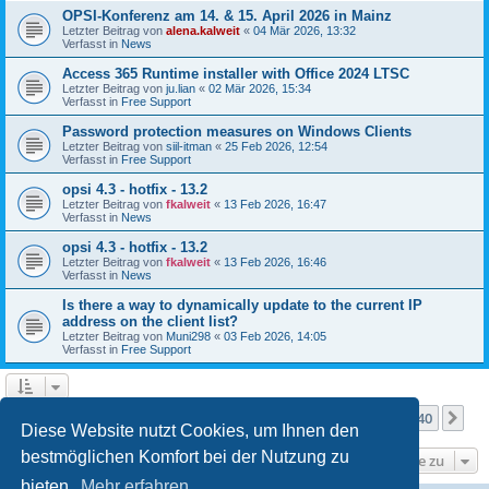
OPSI-Konferenz am 14. & 15. April 2026 in Mainz
Letzter Beitrag von
alena.kalweit
«
04 Mär 2026, 13:32
Verfasst in
News
Access 365 Runtime installer with Office 2024 LTSC
Letzter Beitrag von
ju.lian
«
02 Mär 2026, 15:34
Verfasst in
Free Support
Password protection measures on Windows Clients
Letzter Beitrag von
siil-itman
«
25 Feb 2026, 12:54
Verfasst in
Free Support
opsi 4.3 - hotfix - 13.2
Letzter Beitrag von
fkalweit
«
13 Feb 2026, 16:47
Verfasst in
News
opsi 4.3 - hotfix - 13.2
Letzter Beitrag von
fkalweit
«
13 Feb 2026, 16:46
Verfasst in
News
Is there a way to dynamically update to the current IP
address on the client list?
Letzter Beitrag von
Muni298
«
03 Feb 2026, 14:05
Verfasst in
Free Support
Seite
1
von
40
1
2
3
4
5
40
Nä
Die Suche ergab mehr als 1000 Treffer
…
Diese Website nutzt Cookies, um Ihnen den
bestmöglichen Komfort bei der Nutzung zu
Gehe zu
bieten.
Mehr erfahren