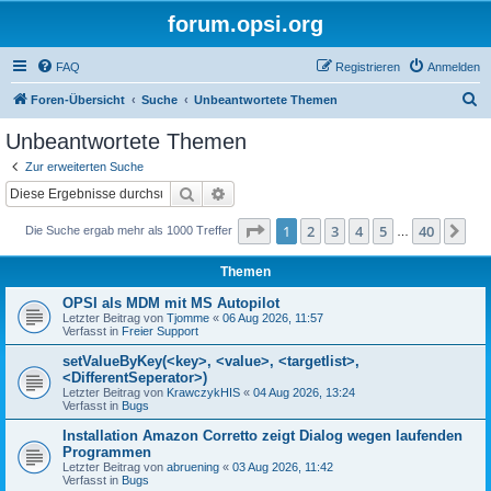
forum.opsi.org
FAQ
Registrieren
Anmelden
S
Foren-Übersicht
Suche
Unbeantwortete Themen
u
Unbeantwortete Themen
c
Zur erweiterten Suche
h
Suche
Erweiterte Suche
e
Seite
1
von
40
1
2
3
4
5
40
Nä
Die Suche ergab mehr als 1000 Treffer
…
Themen
OPSI als MDM mit MS Autopilot
Letzter Beitrag von
Tjomme
«
06 Aug 2026, 11:57
Verfasst in
Freier Support
setValueByKey(<key>, <value>, <targetlist>,
<DifferentSeperator>)
Letzter Beitrag von
KrawczykHIS
«
04 Aug 2026, 13:24
Verfasst in
Bugs
Installation Amazon Corretto zeigt Dialog wegen laufenden
Programmen
Letzter Beitrag von
abruening
«
03 Aug 2026, 11:42
Verfasst in
Bugs