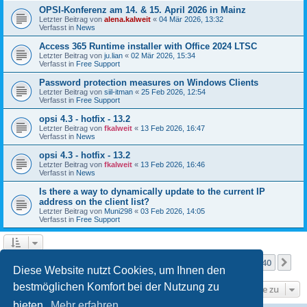
OPSI-Konferenz am 14. & 15. April 2026 in Mainz
Letzter Beitrag von
alena.kalweit
«
04 Mär 2026, 13:32
Verfasst in
News
Access 365 Runtime installer with Office 2024 LTSC
Letzter Beitrag von
ju.lian
«
02 Mär 2026, 15:34
Verfasst in
Free Support
Password protection measures on Windows Clients
Letzter Beitrag von
siil-itman
«
25 Feb 2026, 12:54
Verfasst in
Free Support
opsi 4.3 - hotfix - 13.2
Letzter Beitrag von
fkalweit
«
13 Feb 2026, 16:47
Verfasst in
News
opsi 4.3 - hotfix - 13.2
Letzter Beitrag von
fkalweit
«
13 Feb 2026, 16:46
Verfasst in
News
Is there a way to dynamically update to the current IP
address on the client list?
Letzter Beitrag von
Muni298
«
03 Feb 2026, 14:05
Verfasst in
Free Support
Seite
1
von
40
1
2
3
4
5
40
Nä
Die Suche ergab mehr als 1000 Treffer
…
Diese Website nutzt Cookies, um Ihnen den
bestmöglichen Komfort bei der Nutzung zu
Gehe zu
bieten.
Mehr erfahren