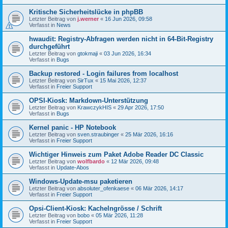
Kritische Sicherheitslücke in phpBB
Letzter Beitrag von
j.werner
«
16 Jun 2026, 09:58
Verfasst in
News
hwaudit: Registry-Abfragen werden nicht in 64-Bit-Registry
durchgeführt
Letzter Beitrag von
gtokmaji
«
03 Jun 2026, 16:34
Verfasst in
Bugs
Backup restored - Login failures from localhost
Letzter Beitrag von
SirTux
«
15 Mai 2026, 12:37
Verfasst in
Freier Support
OPSI-Kiosk: Markdown-Unterstützung
Letzter Beitrag von
KrawczykHIS
«
29 Apr 2026, 17:50
Verfasst in
Bugs
Kernel panic - HP Notebook
Letzter Beitrag von
sven.straubinger
«
25 Mär 2026, 16:16
Verfasst in
Freier Support
Wichtiger Hinweis zum Paket Adobe Reader DC Classic
Letzter Beitrag von
wolfbardo
«
12 Mär 2026, 09:48
Verfasst in
Update-Abos
Windows-Update-msu paketieren
Letzter Beitrag von
absoluter_ofenkaese
«
06 Mär 2026, 14:17
Verfasst in
Freier Support
Opsi-Client-Kiosk: Kachelngrösse / Schrift
Letzter Beitrag von
bobo
«
05 Mär 2026, 11:28
Verfasst in
Freier Support