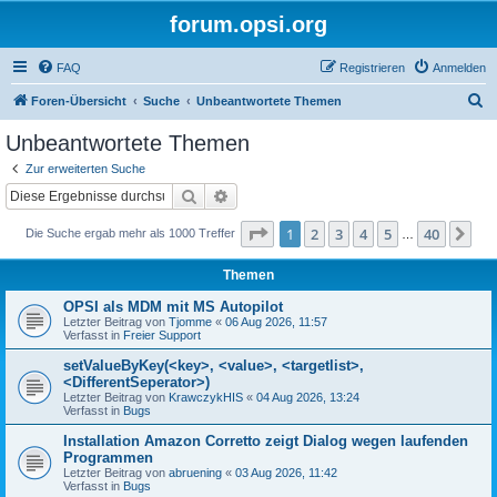
forum.opsi.org
FAQ
Registrieren
Anmelden
S
Foren-Übersicht
Suche
Unbeantwortete Themen
u
Unbeantwortete Themen
c
Zur erweiterten Suche
h
Suche
Erweiterte Suche
e
Seite
1
von
40
1
2
3
4
5
40
Nä
Die Suche ergab mehr als 1000 Treffer
…
Themen
OPSI als MDM mit MS Autopilot
Letzter Beitrag von
Tjomme
«
06 Aug 2026, 11:57
Verfasst in
Freier Support
setValueByKey(<key>, <value>, <targetlist>,
<DifferentSeperator>)
Letzter Beitrag von
KrawczykHIS
«
04 Aug 2026, 13:24
Verfasst in
Bugs
Installation Amazon Corretto zeigt Dialog wegen laufenden
Programmen
Letzter Beitrag von
abruening
«
03 Aug 2026, 11:42
Verfasst in
Bugs