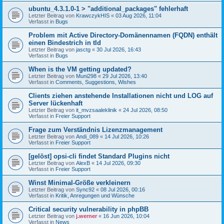
ubuntu_4.3.1.0-1 > "additional_packages" fehlerhaft
Letzter Beitrag von
KrawczykHIS
«
03 Aug 2026, 11:04
Verfasst in
Bugs
Problem mit Active Directory-Domänennamen (FQDN) enthält
einen Bindestrich in tld
Letzter Beitrag von
jasctg
«
30 Jul 2026, 16:43
Verfasst in
Bugs
When is the VM getting updated?
Letzter Beitrag von
Muni298
«
29 Jul 2026, 13:40
Verfasst in
Comments, Suggestions, Wishes
Clients ziehen anstehende Installationen nicht und LOG auf
Server lückenhaft
Letzter Beitrag von
it_mvzsaaleklinik
«
24 Jul 2026, 08:50
Verfasst in
Freier Support
Frage zum Verständnis Lizenzmanagement
Letzter Beitrag von
Andi_089
«
14 Jul 2026, 10:26
Verfasst in
Freier Support
[gelöst] opsi-cli findet Standard Plugins nicht
Letzter Beitrag von
AlexB
«
14 Jul 2026, 09:30
Verfasst in
Freier Support
Winst Minimal-Größe verkleinern
Letzter Beitrag von
Sync92
«
08 Jul 2026, 00:16
Verfasst in
Kritik, Anregungen und Wünsche
Critical security vulnerability in phpBB
Letzter Beitrag von
j.werner
«
16 Jun 2026, 10:04
Verfasst in
News