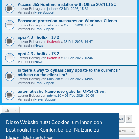
Access 365 Runtime installer with Office 2024 LTSC
Letzter Beitrag von
ju.lian
«
02 Mär 2026, 15:34
Verfasst in
Free Support
Password protection measures on Windows Clients
Letzter Beitrag von
siil-itman
«
25 Feb 2026, 12:54
Verfasst in
Free Support
opsi 4.3 - hotfix - 13.2
Letzter Beitrag von
fkalweit
«
13 Feb 2026, 16:47
Verfasst in
News
opsi 4.3 - hotfix - 13.2
Letzter Beitrag von
fkalweit
«
13 Feb 2026, 16:46
Verfasst in
News
Is there a way to dynamically update to the current IP
address on the client list?
Letzter Beitrag von
Muni298
«
03 Feb 2026, 14:05
Verfasst in
Free Support
automatische Namensvergabe für OPSI-Client
Letzter Beitrag von
udome19
«
03 Feb 2026, 10:06
Verfasst in
Freier Support
Seite
1
von
40
1
2
3
4
5
40
Nä
Die Suche ergab mehr als 1000 Treffer
…
Diese Website nutzt Cookies, um Ihnen den
bestmöglichen Komfort bei der Nutzung zu
Gehe zu
bieten.
Mehr erfahren