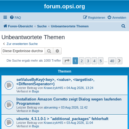
forum.opsi.org
FAQ
Registrieren
Anmelden
S
Foren-Übersicht
Suche
Unbeantwortete Themen
u
Unbeantwortete Themen
c
Zur erweiterten Suche
h
Suche
Erweiterte Suche
e
Seite
1
von
40
1
2
3
4
5
40
Nä
Die Suche ergab mehr als 1000 Treffer
…
Themen
setValueByKey(<key>, <value>, <targetlist>,
<DifferentSeperator>)
Letzter Beitrag von
KrawczykHIS
«
04 Aug 2026, 13:24
Verfasst in
Bugs
Installation Amazon Corretto zeigt Dialog wegen laufenden
Programmen
Letzter Beitrag von
abruening
«
03 Aug 2026, 11:42
Verfasst in
Bugs
ubuntu_4.3.1.0-1 > "additional_packages" fehlerhaft
Letzter Beitrag von
KrawczykHIS
«
03 Aug 2026, 11:04
Verfasst in
Bugs