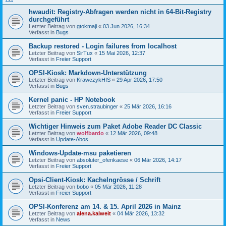
hwaudit: Registry-Abfragen werden nicht in 64-Bit-Registry
durchgeführt
Letzter Beitrag von
gtokmaji
«
03 Jun 2026, 16:34
Verfasst in
Bugs
Backup restored - Login failures from localhost
Letzter Beitrag von
SirTux
«
15 Mai 2026, 12:37
Verfasst in
Freier Support
OPSI-Kiosk: Markdown-Unterstützung
Letzter Beitrag von
KrawczykHIS
«
29 Apr 2026, 17:50
Verfasst in
Bugs
Kernel panic - HP Notebook
Letzter Beitrag von
sven.straubinger
«
25 Mär 2026, 16:16
Verfasst in
Freier Support
Wichtiger Hinweis zum Paket Adobe Reader DC Classic
Letzter Beitrag von
wolfbardo
«
12 Mär 2026, 09:48
Verfasst in
Update-Abos
Windows-Update-msu paketieren
Letzter Beitrag von
absoluter_ofenkaese
«
06 Mär 2026, 14:17
Verfasst in
Freier Support
Opsi-Client-Kiosk: Kachelngrösse / Schrift
Letzter Beitrag von
bobo
«
05 Mär 2026, 11:28
Verfasst in
Freier Support
OPSI-Konferenz am 14. & 15. April 2026 in Mainz
Letzter Beitrag von
alena.kalweit
«
04 Mär 2026, 13:32
Verfasst in
News