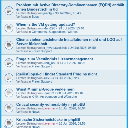
Problem mit Active Directory-Domänennamen (FQDN) enthält
einen Bindestrich in tld
Letzter Beitrag von
jasctg
«
30 Jul 2026, 16:43
Verfasst in
Bugs
When is the VM getting updated?
Letzter Beitrag von
Muni298
«
29 Jul 2026, 13:40
Verfasst in
Comments, Suggestions, Wishes
Clients ziehen anstehende Installationen nicht und LOG auf
Server lückenhaft
Letzter Beitrag von
it_mvzsaaleklinik
«
24 Jul 2026, 08:50
Verfasst in
Freier Support
Frage zum Verständnis Lizenzmanagement
Letzter Beitrag von
Andi_089
«
14 Jul 2026, 10:26
Verfasst in
Freier Support
[gelöst] opsi-cli findet Standard Plugins nicht
Letzter Beitrag von
AlexB
«
14 Jul 2026, 09:30
Verfasst in
Freier Support
Winst Minimal-Größe verkleinern
Letzter Beitrag von
Sync92
«
08 Jul 2026, 00:16
Verfasst in
Kritik, Anregungen und Wünsche
Critical security vulnerability in phpBB
Letzter Beitrag von
j.werner
«
16 Jun 2026, 10:04
Verfasst in
News
Kritische Sicherheitslücke in phpBB
Letzter Beitrag von
j.werner
«
16 Jun 2026, 09:58
Verfasst in
News