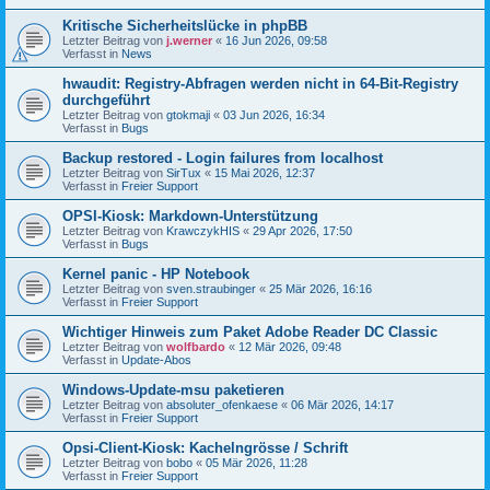
Kritische Sicherheitslücke in phpBB
Letzter Beitrag von
j.werner
«
16 Jun 2026, 09:58
Verfasst in
News
hwaudit: Registry-Abfragen werden nicht in 64-Bit-Registry
durchgeführt
Letzter Beitrag von
gtokmaji
«
03 Jun 2026, 16:34
Verfasst in
Bugs
Backup restored - Login failures from localhost
Letzter Beitrag von
SirTux
«
15 Mai 2026, 12:37
Verfasst in
Freier Support
OPSI-Kiosk: Markdown-Unterstützung
Letzter Beitrag von
KrawczykHIS
«
29 Apr 2026, 17:50
Verfasst in
Bugs
Kernel panic - HP Notebook
Letzter Beitrag von
sven.straubinger
«
25 Mär 2026, 16:16
Verfasst in
Freier Support
Wichtiger Hinweis zum Paket Adobe Reader DC Classic
Letzter Beitrag von
wolfbardo
«
12 Mär 2026, 09:48
Verfasst in
Update-Abos
Windows-Update-msu paketieren
Letzter Beitrag von
absoluter_ofenkaese
«
06 Mär 2026, 14:17
Verfasst in
Freier Support
Opsi-Client-Kiosk: Kachelngrösse / Schrift
Letzter Beitrag von
bobo
«
05 Mär 2026, 11:28
Verfasst in
Freier Support