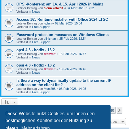
OPSI-Konferenz am 14. & 15. April 2026 in Mainz
Letzter Beitrag von
alena.kalweit
«
04 Mär 2026, 13:32
Verfasst in
News
Access 365 Runtime installer with Office 2024 LTSC
Letzter Beitrag von
ju.lian
«
02 Mär 2026, 15:34
Verfasst in
Free Support
Password protection measures on Windows Clients
Letzter Beitrag von
siil-itman
«
25 Feb 2026, 12:54
Verfasst in
Free Support
opsi 4.3 - hotfix - 13.2
Letzter Beitrag von
fkalweit
«
13 Feb 2026, 16:47
Verfasst in
News
opsi 4.3 - hotfix - 13.2
Letzter Beitrag von
fkalweit
«
13 Feb 2026, 16:46
Verfasst in
News
Is there a way to dynamically update to the current IP
address on the client list?
Letzter Beitrag von
Muni298
«
03 Feb 2026, 14:05
Verfasst in
Free Support
Seite
1
von
40
1
2
3
4
5
40
Nä
Die Suche ergab mehr als 1000 Treffer
…
Diese Website nutzt Cookies, um Ihnen den
bestmöglichen Komfort bei der Nutzung zu
Gehe zu
bieten.
Mehr erfahren