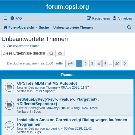
forum.opsi.org
FAQ
Registrieren
Anmelden
S
Foren-Übersicht
Suche
Unbeantwortete Themen
u
Unbeantwortete Themen
c
Zur erweiterten Suche
h
Suche
Erweiterte Suche
e
Seite
1
von
40
1
2
3
4
5
40
Nä
Die Suche ergab mehr als 1000 Treffer
…
Themen
OPSI als MDM mit MS Autopilot
Letzter Beitrag von
Tjomme
«
06 Aug 2026, 11:57
Verfasst in
Freier Support
setValueByKey(<key>, <value>, <targetlist>,
<DifferentSeperator>)
Letzter Beitrag von
KrawczykHIS
«
04 Aug 2026, 13:24
Verfasst in
Bugs
Installation Amazon Corretto zeigt Dialog wegen laufenden
Programmen
Letzter Beitrag von
abruening
«
03 Aug 2026, 11:42
Verfasst in
Bugs