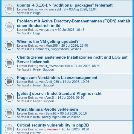
ubuntu_4.3.1.0-1 > "additional_packages" fehlerhaft
Letzter Beitrag von
KrawczykHIS
«
03 Aug 2026, 11:04
Verfasst in
Bugs
Problem mit Active Directory-Domänennamen (FQDN) enthält
einen Bindestrich in tld
Letzter Beitrag von
jasctg
«
30 Jul 2026, 16:43
Verfasst in
Bugs
When is the VM getting updated?
Letzter Beitrag von
Muni298
«
29 Jul 2026, 13:40
Verfasst in
Comments, Suggestions, Wishes
Clients ziehen anstehende Installationen nicht und LOG auf
Server lückenhaft
Letzter Beitrag von
it_mvzsaaleklinik
«
24 Jul 2026, 08:50
Verfasst in
Freier Support
Frage zum Verständnis Lizenzmanagement
Letzter Beitrag von
Andi_089
«
14 Jul 2026, 10:26
Verfasst in
Freier Support
[gelöst] opsi-cli findet Standard Plugins nicht
Letzter Beitrag von
AlexB
«
14 Jul 2026, 09:30
Verfasst in
Freier Support
Winst Minimal-Größe verkleinern
Letzter Beitrag von
Sync92
«
08 Jul 2026, 00:16
Verfasst in
Kritik, Anregungen und Wünsche
Critical security vulnerability in phpBB
Letzter Beitrag von
j.werner
«
16 Jun 2026, 10:04
Verfasst in
News