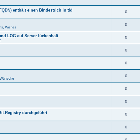
DN) enthält einen Bindestrich in tld
0
0
ns, Wishes
 und LOG auf Server lückenhaft
0
t
0
0
0
d Wünsche
0
0
Bit-Registry durchgeführt
0
0