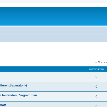
Die Suche 
ANTWORTEN
0
fferentSeperator>)
0
gen laufenden Programmen
0
haft
0