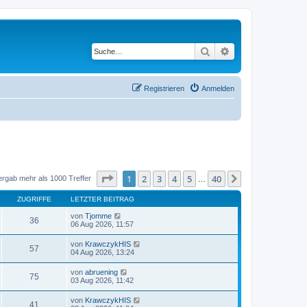
Suche
Erweiterte Suche
Registrieren
Anmelden
Seite
1
von
40
1
2
3
4
5
40
Nächste
ergab mehr als 1000 Treffer
…
ZUGRIFFE
LETZTER BEITRAG
von
Tjomme
36
06 Aug 2026, 11:57
von
KrawczykHIS
57
04 Aug 2026, 13:24
von
abruening
75
03 Aug 2026, 11:42
von
KrawczykHIS
41