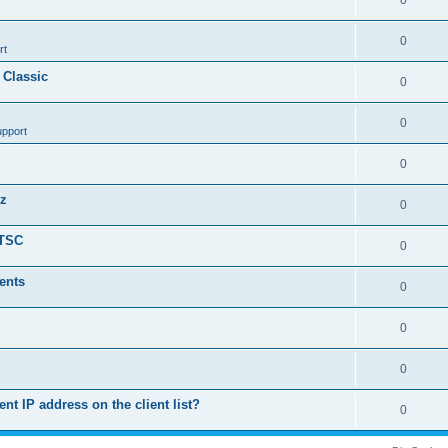
0
0
rt
 Classic
0
0
upport
0
nz
0
LTSC
0
ents
0
0
0
ent IP address on the client list?
0