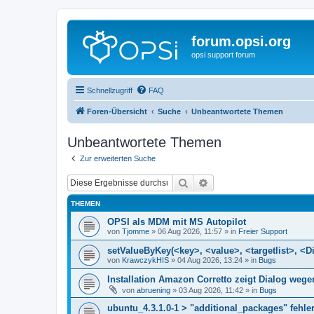
forum.opsi.org
opsi support forum
Schnellzugriff
FAQ
Foren-Übersicht
Suche
Unbeantwortete Themen
Unbeantwortete Themen
Zur erweiterten Suche
Suche
Erweiterte Suche
THEMEN
OPSI als MDM mit MS Autopilot
von
Tjomme
»
06 Aug 2026, 11:57
» in
Freier Support
setValueByKey(<key>, <value>, <targetlist>, <Di
von
KrawczykHIS
»
04 Aug 2026, 13:24
» in
Bugs
Installation Amazon Corretto zeigt Dialog we
von
abruening
»
03 Aug 2026, 11:42
» in
Bugs
ubuntu_4.3.1.0-1 > "additional_packages" fehler