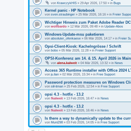
von
KrawczykHIS
»
29 Apr 2026, 17:50
» in
Bugs
Kernel panic - HP Notebook
von
sven.straubinger
»
25 Mär 2026, 16:16
» in
Freier Suppo
Wichtiger Hinweis zum Paket Adobe Reader DC
von
wolfbardo
»
12 Mär 2026, 09:48
» in
Update-Abos
Windows-Update-msu paketieren
von
absoluter_ofenkaese
»
06 Mär 2026, 14:17
» in
Freier S
Opsi-Client-Kiosk: Kachelngrösse / Schrift
von
bobo
»
05 Mär 2026, 11:28
» in
Freier Support
OPSI-Konferenz am 14. & 15. April 2026 in Mai
von
alena.kalweit
»
04 Mär 2026, 13:32
» in
News
Access 365 Runtime installer with Office 2024 
von
ju.lian
»
02 Mär 2026, 15:34
» in
Free Support
Password protection measures on Windows Cli
von
siil-itman
»
25 Feb 2026, 12:54
» in
Free Support
opsi 4.3 - hotfix - 13.2
von
fkalweit
»
13 Feb 2026, 16:47
» in
News
opsi 4.3 - hotfix - 13.2
von
fkalweit
»
13 Feb 2026, 16:46
» in
News
Is there a way to dynamically update to the curr
von
Muni298
»
03 Feb 2026, 14:05
» in
Free Support