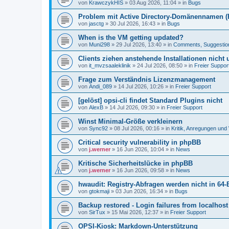
von
KrawczykHIS
»
03 Aug 2026, 11:04
» in
Bugs
Problem mit Active Directory-Domänennamen (FQ
von
jasctg
»
30 Jul 2026, 16:43
» in
Bugs
When is the VM getting updated?
von
Muni298
»
29 Jul 2026, 13:40
» in
Comments, Suggestio
Clients ziehen anstehende Installationen nicht
von
it_mvzsaaleklinik
»
24 Jul 2026, 08:50
» in
Freier Suppor
Frage zum Verständnis Lizenzmanagement
von
Andi_089
»
14 Jul 2026, 10:26
» in
Freier Support
[gelöst] opsi-cli findet Standard Plugins nicht
von
AlexB
»
14 Jul 2026, 09:30
» in
Freier Support
Winst Minimal-Größe verkleinern
von
Sync92
»
08 Jul 2026, 00:16
» in
Kritik, Anregungen un
Critical security vulnerability in phpBB
von
j.werner
»
16 Jun 2026, 10:04
» in
News
Kritische Sicherheitslücke in phpBB
von
j.werner
»
16 Jun 2026, 09:58
» in
News
hwaudit: Registry-Abfragen werden nicht in 64-
von
gtokmaji
»
03 Jun 2026, 16:34
» in
Bugs
Backup restored - Login failures from localhost
von
SirTux
»
15 Mai 2026, 12:37
» in
Freier Support
OPSI-Kiosk: Markdown-Unterstützung