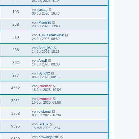
03 Aug 2026, 11:04
von
jasctg
103
30 Jul 2026, 16:43
von
Muni298
268
29 Jul 2026, 13:40
von
it_mvzsaaleklinik
313
24 Jul 2026, 08:50
von
Andi_089
336
14 Jul 2026, 10:26
von
AlexB
302
14 Jul 2026, 09:30
von
Sync92
277
08 Jul 2026, 00:16
von
j.werner
4562
16 Jun 2026, 10:04
von
j.werner
3951
16 Jun 2026, 09:58
von
gtokmaji
1263
03 Jun 2026, 16:34
von
SirTux
9596
15 Mai 2026, 12:37
von
KrawczykHIS