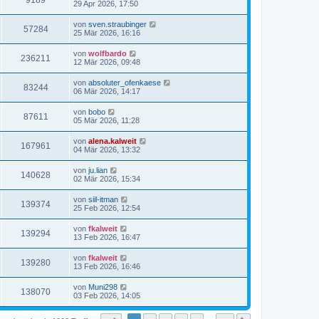
9189
29 Apr 2026, 17:50
von
sven.straubinger
57284
25 Mär 2026, 16:16
von
wolfbardo
236211
12 Mär 2026, 09:48
von
absoluter_ofenkaese
83244
06 Mär 2026, 14:17
von
bobo
87611
05 Mär 2026, 11:28
von
alena.kalweit
167961
04 Mär 2026, 13:32
von
ju.lian
140628
02 Mär 2026, 15:34
von
siil-itman
139374
25 Feb 2026, 12:54
von
fkalweit
139294
13 Feb 2026, 16:47
von
fkalweit
139280
13 Feb 2026, 16:46
von
Muni298
138070
03 Feb 2026, 14:05