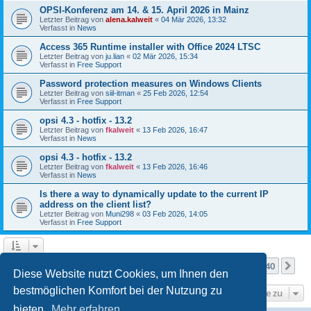
OPSI-Konferenz am 14. & 15. April 2026 in Mainz
Letzter Beitrag von
alena.kalweit
«
04 Mär 2026, 13:32
Verfasst in
News
Access 365 Runtime installer with Office 2024 LTSC
Letzter Beitrag von
ju.lian
«
02 Mär 2026, 15:34
Verfasst in
Free Support
Password protection measures on Windows Clients
Letzter Beitrag von
siil-itman
«
25 Feb 2026, 12:54
Verfasst in
Free Support
opsi 4.3 - hotfix - 13.2
Letzter Beitrag von
fkalweit
«
13 Feb 2026, 16:47
Verfasst in
News
opsi 4.3 - hotfix - 13.2
Letzter Beitrag von
fkalweit
«
13 Feb 2026, 16:46
Verfasst in
News
Is there a way to dynamically update to the current IP
address on the client list?
Letzter Beitrag von
Muni298
«
03 Feb 2026, 14:05
Verfasst in
Free Support
Seite
1
von
40
1
2
3
4
5
40
Nä
Die Suche ergab mehr als 1000 Treffer
…
Diese Website nutzt Cookies, um Ihnen den
bestmöglichen Komfort bei der Nutzung zu
Gehe zu
bieten.
Mehr erfahren