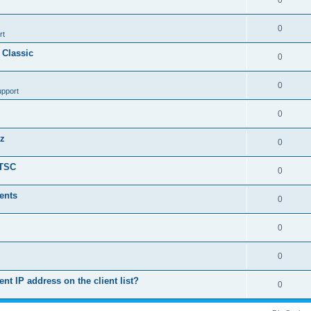
0
0
rt
 Classic
0
0
upport
0
nz
0
LTSC
0
ents
0
0
0
ent IP address on the client list?
0