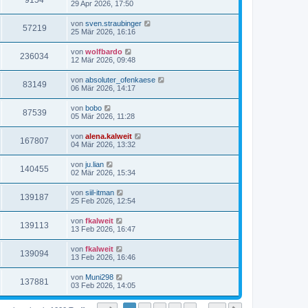
9154
29 Apr 2026, 17:50
von
sven.straubinger
57219
25 Mär 2026, 16:16
von
wolfbardo
236034
12 Mär 2026, 09:48
von
absoluter_ofenkaese
83149
06 Mär 2026, 14:17
von
bobo
87539
05 Mär 2026, 11:28
von
alena.kalweit
167807
04 Mär 2026, 13:32
von
ju.lian
140455
02 Mär 2026, 15:34
von
siil-itman
139187
25 Feb 2026, 12:54
von
fkalweit
139113
13 Feb 2026, 16:47
von
fkalweit
139094
13 Feb 2026, 16:46
von
Muni298
137881
03 Feb 2026, 14:05