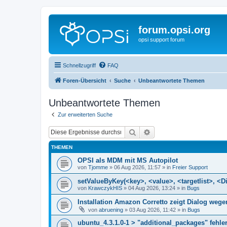
forum.opsi.org
opsi support forum
Schnellzugriff
FAQ
Foren-Übersicht
Suche
Unbeantwortete Themen
Unbeantwortete Themen
Zur erweiterten Suche
Suche
Erweiterte Suche
THEMEN
OPSI als MDM mit MS Autopilot
von
Tjomme
»
06 Aug 2026, 11:57
» in
Freier Support
setValueByKey(<key>, <value>, <targetlist>, <Di
von
KrawczykHIS
»
04 Aug 2026, 13:24
» in
Bugs
Installation Amazon Corretto zeigt Dialog we
von
abruening
»
03 Aug 2026, 11:42
» in
Bugs
ubuntu_4.3.1.0-1 > "additional_packages" fehler