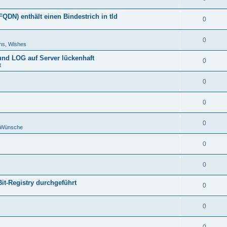
DN) enthält einen Bindestrich in tld
0
0
ns, Wishes
 und LOG auf Server lückenhaft
0
t
0
0
0
d Wünsche
0
0
Bit-Registry durchgeführt
0
0