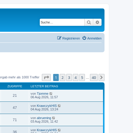
Suche
Erweiterte Suche
Registrieren
Anmelden
Seite
1
von
40
1
2
3
4
5
40
Nächste
ergab mehr als 1000 Treffer
…
ZUGRIFFE
LETZTER BEITRAG
von
Tjomme
21
06 Aug 2026, 11:57
von
KrawczykHIS
47
04 Aug 2026, 13:24
von
abruening
71
03 Aug 2026, 11:42
von
KrawczykHIS
36