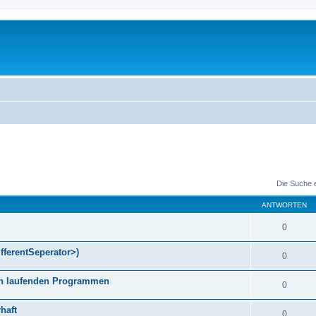
Die Suche 
ANTWORTEN
0
fferentSeperator>)
0
gen laufenden Programmen
0
haft
0