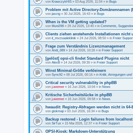
von
KrawczykHIS
»
03 Aug 2026, 11:04
» in
Bugs
Problem mit Active Directory-Domänennamen (FQ
von
jasctg
»
30 Jul 2026, 16:43
» in
Bugs
When is the VM getting updated?
von
Muni298
»
29 Jul 2026, 13:40
» in
Comments, Suggestio
Clients ziehen anstehende Installationen nicht
von
it_mvzsaaleklinik
»
24 Jul 2026, 08:50
» in
Freier Suppor
Frage zum Verständnis Lizenzmanagement
von
Andi_089
»
14 Jul 2026, 10:26
» in
Freier Support
[gelöst] opsi-cli findet Standard Plugins nicht
von
AlexB
»
14 Jul 2026, 09:30
» in
Freier Support
Winst Minimal-Größe verkleinern
von
Sync92
»
08 Jul 2026, 00:16
» in
Kritik, Anregungen un
Critical security vulnerability in phpBB
von
j.werner
»
16 Jun 2026, 10:04
» in
News
Kritische Sicherheitslücke in phpBB
von
j.werner
»
16 Jun 2026, 09:58
» in
News
hwaudit: Registry-Abfragen werden nicht in 64-
von
gtokmaji
»
03 Jun 2026, 16:34
» in
Bugs
Backup restored - Login failures from localhost
von
SirTux
»
15 Mai 2026, 12:37
» in
Freier Support
OPSI-Kiosk: Markdown-Unterstützung