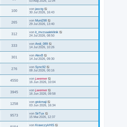
03 Aug 2026, 11:04
von
jasctg
100
30 Jul 2026, 16:43
von
Muni298
265
29 Jul 2026, 13:40
von
it_mvzsaaleklinik
312
24 Jul 2026, 08:50
von
Andi_089
333
14 Jul 2026, 10:26
von
AlexB
301
14 Jul 2026, 09:30
von
Sync92
276
08 Jul 2026, 00:16
von
j.werner
4550
16 Jun 2026, 10:04
von
j.werner
3945
16 Jun 2026, 09:58
von
gtokmaji
1258
03 Jun 2026, 16:34
von
SirTux
9573
15 Mai 2026, 12:37
von
KrawczykHIS