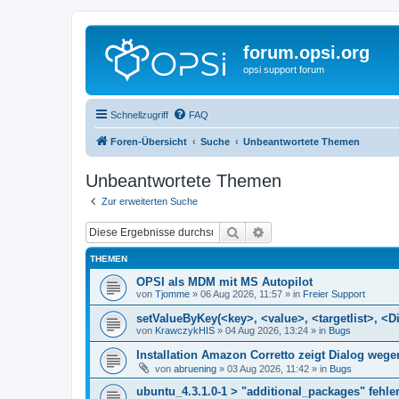
forum.opsi.org
opsi support forum
Schnellzugriff
FAQ
Foren-Übersicht
Suche
Unbeantwortete Themen
Unbeantwortete Themen
Zur erweiterten Suche
Suche
Erweiterte Suche
THEMEN
OPSI als MDM mit MS Autopilot
von
Tjomme
»
06 Aug 2026, 11:57
» in
Freier Support
setValueByKey(<key>, <value>, <targetlist>, <Di
von
KrawczykHIS
»
04 Aug 2026, 13:24
» in
Bugs
Installation Amazon Corretto zeigt Dialog we
von
abruening
»
03 Aug 2026, 11:42
» in
Bugs
ubuntu_4.3.1.0-1 > "additional_packages" fehler