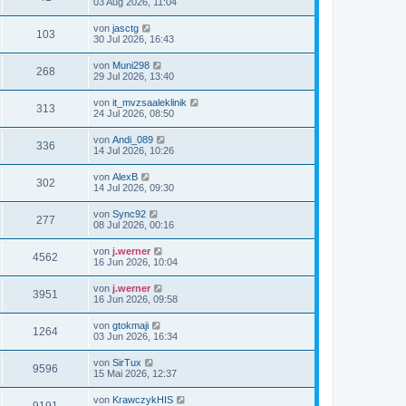
03 Aug 2026, 11:04
von
jasctg
103
30 Jul 2026, 16:43
von
Muni298
268
29 Jul 2026, 13:40
von
it_mvzsaaleklinik
313
24 Jul 2026, 08:50
von
Andi_089
336
14 Jul 2026, 10:26
von
AlexB
302
14 Jul 2026, 09:30
von
Sync92
277
08 Jul 2026, 00:16
von
j.werner
4562
16 Jun 2026, 10:04
von
j.werner
3951
16 Jun 2026, 09:58
von
gtokmaji
1264
03 Jun 2026, 16:34
von
SirTux
9596
15 Mai 2026, 12:37
von
KrawczykHIS