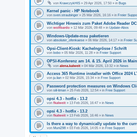
von
KrawczykHIS
»
29 Apr 2026, 17:50
» in
Bugs
Kernel panic - HP Notebook
von
sven.straubinger
»
25 Mär 2026, 16:16
» in
Freier Suppo
Wichtiger Hinweis zum Paket Adobe Reader DC
von
wolfbardo
»
12 Mär 2026, 09:48
» in
Update-Abos
Windows-Update-msu paketieren
von
absoluter_ofenkaese
»
06 Mär 2026, 14:17
» in
Freier S
Opsi-Client-Kiosk: Kachelngrösse / Schrift
von
bobo
»
05 Mär 2026, 11:28
» in
Freier Support
OPSI-Konferenz am 14. & 15. April 2026 in Mai
von
alena.kalweit
»
04 Mär 2026, 13:32
» in
News
Access 365 Runtime installer with Office 2024 
von
ju.lian
»
02 Mär 2026, 15:34
» in
Free Support
Password protection measures on Windows Cli
von
siil-itman
»
25 Feb 2026, 12:54
» in
Free Support
opsi 4.3 - hotfix - 13.2
von
fkalweit
»
13 Feb 2026, 16:47
» in
News
opsi 4.3 - hotfix - 13.2
von
fkalweit
»
13 Feb 2026, 16:46
» in
News
Is there a way to dynamically update to the curr
von
Muni298
»
03 Feb 2026, 14:05
» in
Free Support