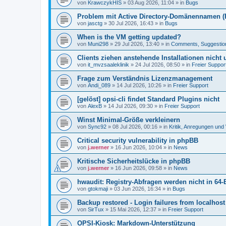
von
KrawczykHIS
»
03 Aug 2026, 11:04
» in
Bugs
Problem mit Active Directory-Domänennamen (FQ
von
jasctg
»
30 Jul 2026, 16:43
» in
Bugs
When is the VM getting updated?
von
Muni298
»
29 Jul 2026, 13:40
» in
Comments, Suggestio
Clients ziehen anstehende Installationen nicht
von
it_mvzsaaleklinik
»
24 Jul 2026, 08:50
» in
Freier Suppor
Frage zum Verständnis Lizenzmanagement
von
Andi_089
»
14 Jul 2026, 10:26
» in
Freier Support
[gelöst] opsi-cli findet Standard Plugins nicht
von
AlexB
»
14 Jul 2026, 09:30
» in
Freier Support
Winst Minimal-Größe verkleinern
von
Sync92
»
08 Jul 2026, 00:16
» in
Kritik, Anregungen un
Critical security vulnerability in phpBB
von
j.werner
»
16 Jun 2026, 10:04
» in
News
Kritische Sicherheitslücke in phpBB
von
j.werner
»
16 Jun 2026, 09:58
» in
News
hwaudit: Registry-Abfragen werden nicht in 64-
von
gtokmaji
»
03 Jun 2026, 16:34
» in
Bugs
Backup restored - Login failures from localhost
von
SirTux
»
15 Mai 2026, 12:37
» in
Freier Support
OPSI-Kiosk: Markdown-Unterstützung