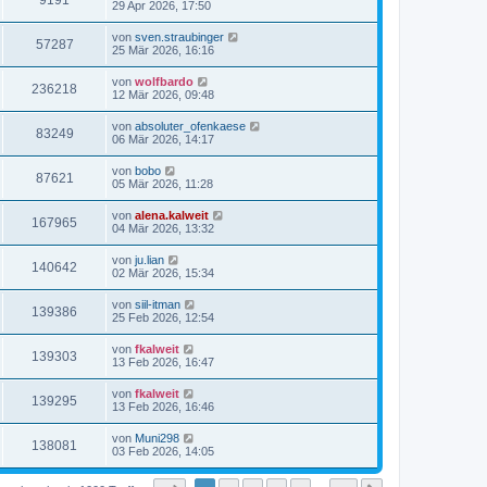
9191
29 Apr 2026, 17:50
von
sven.straubinger
57287
25 Mär 2026, 16:16
von
wolfbardo
236218
12 Mär 2026, 09:48
von
absoluter_ofenkaese
83249
06 Mär 2026, 14:17
von
bobo
87621
05 Mär 2026, 11:28
von
alena.kalweit
167965
04 Mär 2026, 13:32
von
ju.lian
140642
02 Mär 2026, 15:34
von
siil-itman
139386
25 Feb 2026, 12:54
von
fkalweit
139303
13 Feb 2026, 16:47
von
fkalweit
139295
13 Feb 2026, 16:46
von
Muni298
138081
03 Feb 2026, 14:05