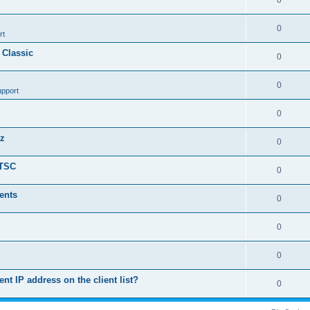
0
0
rt
 Classic
0
0
upport
0
nz
0
LTSC
0
ents
0
0
0
ent IP address on the client list?
0