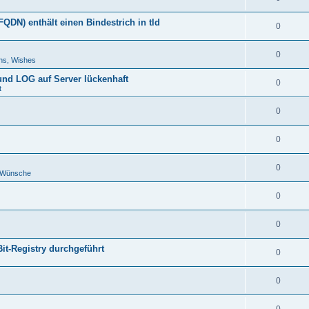
DN) enthält einen Bindestrich in tld
0
0
ns, Wishes
 und LOG auf Server lückenhaft
0
t
0
0
0
d Wünsche
0
0
Bit-Registry durchgeführt
0
0