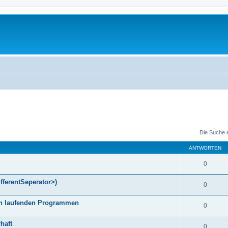
Die Suche 
ANTWORTEN
0
fferentSeperator>)
0
gen laufenden Programmen
0
haft
0