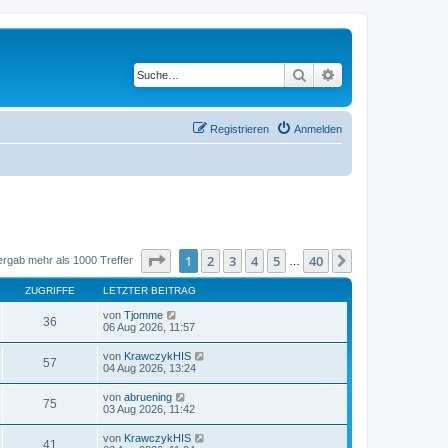
Suche
Erweiterte Suche
Registrieren
Anmelden
Seite
1
von
40
1
2
3
4
5
40
Nächste
ergab mehr als 1000 Treffer
…
ZUGRIFFE
LETZTER BEITRAG
von
Tjomme
36
06 Aug 2026, 11:57
von
KrawczykHIS
57
04 Aug 2026, 13:24
von
abruening
75
03 Aug 2026, 11:42
von
KrawczykHIS
41