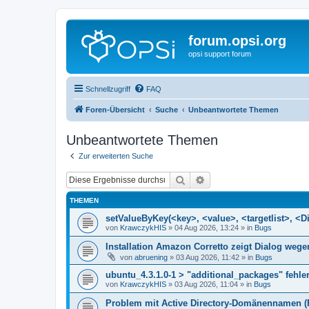
forum.opsi.org
opsi support forum
Schnellzugriff
FAQ
Foren-Übersicht
Suche
Unbeantwortete Themen
Unbeantwortete Themen
Zur erweiterten Suche
Suche
Erweiterte Suche
THEMEN
setValueByKey(<key>, <value>, <targetlist>, <Di
von
KrawczykHIS
»
04 Aug 2026, 13:24
» in
Bugs
Installation Amazon Corretto zeigt Dialog we
von
abruening
»
03 Aug 2026, 11:42
» in
Bugs
ubuntu_4.3.1.0-1 > "additional_packages" fehler
von
KrawczykHIS
»
03 Aug 2026, 11:04
» in
Bugs
Problem mit Active Directory-Domänennamen (FQ