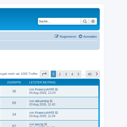
Suche
Erweiterte Suche
Registrieren
Anmelden
Seite
1
von
40
1
2
3
4
5
40
Nächste
ergab mehr als 1000 Treffer
…
ZUGRIFFE
LETZTER BEITRAG
von
KrawczykHIS
36
04 Aug 2026, 13:24
von
abruening
66
03 Aug 2026, 11:42
von
KrawczykHIS
34
03 Aug 2026, 11:04
von
jasctg
82