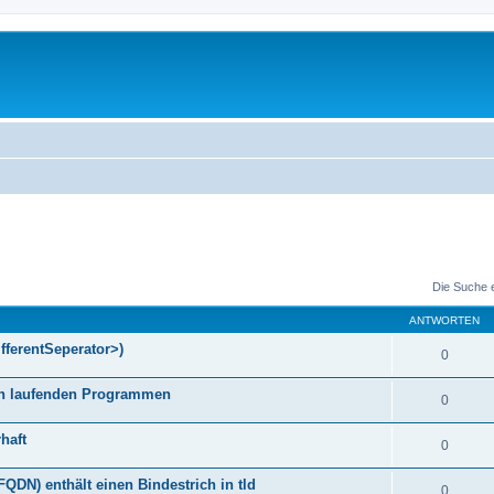
Die Suche 
ANTWORTEN
fferentSeperator>)
0
gen laufenden Programmen
0
haft
0
DN) enthält einen Bindestrich in tld
0