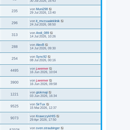
30 Jul 2026, 16:43
von
Muni298
235
29 Jul 2026, 13:40
von
it_mvzsaaleklinik
296
24 Jul 2026, 08:50
von
Andi_089
313
14 Jul 2026, 10:26
von
AlexB
288
14 Jul 2026, 09:30
von
Sync92
254
08 Jul 2026, 00:16
von
j.werner
4495
16 Jun 2026, 10:04
von
j.werner
3900
16 Jun 2026, 09:58
von
gtokmaji
1221
03 Jun 2026, 16:34
von
SirTux
9525
15 Mai 2026, 12:37
von
KrawczykHIS
9073
29 Apr 2026, 17:50
von
sven.straubinger