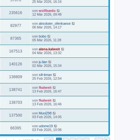
57076
25 Mär 2026, 16:16
von
wolfbardo
235616
12 Mär 2026, 09:48
von
absoluter_ofenkaese
82977
06 Mär 2026, 14:17
von
bobo
87365
05 Mär 2026, 11:28
von
alena.kalweit
167513
04 Mär 2026, 13:32
von
ju.lian
140126
02 Mär 2026, 15:34
von
siil-itman
138809
25 Feb 2026, 12:54
von
fkalweit
138741
13 Feb 2026, 16:47
von
fkalweit
138703
13 Feb 2026, 16:46
von
Muni298
137500
03 Feb 2026, 14:05
von
udome19
66395
03 Feb 2026, 10:06