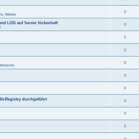
0
ns, Wishes
 und LOG auf Server lückenhaft
0
t
0
0
0
d Wünsche
0
0
Bit-Registry durchgeführt
0
0
0