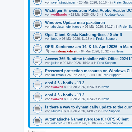
von
sven.straubinger
»
25 Mär 2026, 16:16
» in
Freier Suppo
Wichtiger Hinweis zum Paket Adobe Reader DC
von
wolfbardo
»
12 Mär 2026, 09:48
» in
Update-Abos
Windows-Update-msu paketieren
von
absoluter_ofenkaese
»
06 Mär 2026, 14:17
» in
Freier S
Opsi-Client-Kiosk: Kachelngrösse / Schrift
von
bobo
»
05 Mär 2026, 11:28
» in
Freier Support
OPSI-Konferenz am 14. & 15. April 2026 in Mai
von
alena.kalweit
»
04 Mär 2026, 13:32
» in
News
Access 365 Runtime installer with Office 2024 
von
ju.lian
»
02 Mär 2026, 15:34
» in
Free Support
Password protection measures on Windows Cli
von
siil-itman
»
25 Feb 2026, 12:54
» in
Free Support
opsi 4.3 - hotfix - 13.2
von
fkalweit
»
13 Feb 2026, 16:47
» in
News
opsi 4.3 - hotfix - 13.2
von
fkalweit
»
13 Feb 2026, 16:46
» in
News
Is there a way to dynamically update to the curr
von
Muni298
»
03 Feb 2026, 14:05
» in
Free Support
automatische Namensvergabe für OPSI-Client
von
udome19
»
03 Feb 2026, 10:06
» in
Freier Support