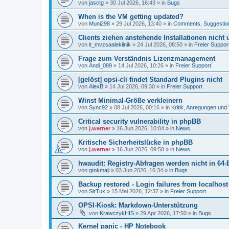
von
jasctg
»
30 Jul 2026, 16:43
» in
Bugs
When is the VM getting updated?
von
Muni298
»
29 Jul 2026, 13:40
» in
Comments, Suggestio
Clients ziehen anstehende Installationen nicht
von
it_mvzsaaleklinik
»
24 Jul 2026, 08:50
» in
Freier Suppor
Frage zum Verständnis Lizenzmanagement
von
Andi_089
»
14 Jul 2026, 10:26
» in
Freier Support
[gelöst] opsi-cli findet Standard Plugins nicht
von
AlexB
»
14 Jul 2026, 09:30
» in
Freier Support
Winst Minimal-Größe verkleinern
von
Sync92
»
08 Jul 2026, 00:16
» in
Kritik, Anregungen un
Critical security vulnerability in phpBB
von
j.werner
»
16 Jun 2026, 10:04
» in
News
Kritische Sicherheitslücke in phpBB
von
j.werner
»
16 Jun 2026, 09:58
» in
News
hwaudit: Registry-Abfragen werden nicht in 64-
von
gtokmaji
»
03 Jun 2026, 16:34
» in
Bugs
Backup restored - Login failures from localhost
von
SirTux
»
15 Mai 2026, 12:37
» in
Freier Support
OPSI-Kiosk: Markdown-Unterstützung
von
KrawczykHIS
»
29 Apr 2026, 17:50
» in
Bugs
Kernel panic - HP Notebook