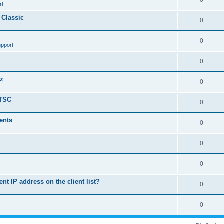
0
rt
 Classic
0
0
upport
0
nz
0
LTSC
0
ents
0
0
0
ent IP address on the client list?
0
0