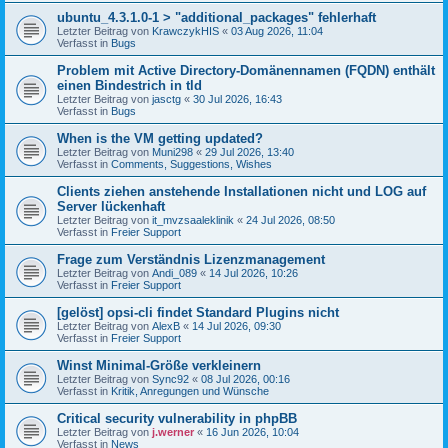
ubuntu_4.3.1.0-1 > "additional_packages" fehlerhaft
Letzter Beitrag von
KrawczykHIS
«
03 Aug 2026, 11:04
Verfasst in
Bugs
Problem mit Active Directory-Domänennamen (FQDN) enthält
einen Bindestrich in tld
Letzter Beitrag von
jasctg
«
30 Jul 2026, 16:43
Verfasst in
Bugs
When is the VM getting updated?
Letzter Beitrag von
Muni298
«
29 Jul 2026, 13:40
Verfasst in
Comments, Suggestions, Wishes
Clients ziehen anstehende Installationen nicht und LOG auf
Server lückenhaft
Letzter Beitrag von
it_mvzsaaleklinik
«
24 Jul 2026, 08:50
Verfasst in
Freier Support
Frage zum Verständnis Lizenzmanagement
Letzter Beitrag von
Andi_089
«
14 Jul 2026, 10:26
Verfasst in
Freier Support
[gelöst] opsi-cli findet Standard Plugins nicht
Letzter Beitrag von
AlexB
«
14 Jul 2026, 09:30
Verfasst in
Freier Support
Winst Minimal-Größe verkleinern
Letzter Beitrag von
Sync92
«
08 Jul 2026, 00:16
Verfasst in
Kritik, Anregungen und Wünsche
Critical security vulnerability in phpBB
Letzter Beitrag von
j.werner
«
16 Jun 2026, 10:04
Verfasst in
News