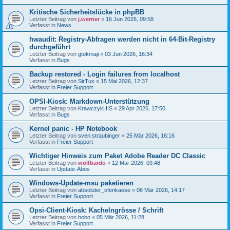
Kritische Sicherheitslücke in phpBB
Letzter Beitrag von
j.werner
«
16 Jun 2026, 09:58
Verfasst in
News
hwaudit: Registry-Abfragen werden nicht in 64-Bit-Registry
durchgeführt
Letzter Beitrag von
gtokmaji
«
03 Jun 2026, 16:34
Verfasst in
Bugs
Backup restored - Login failures from localhost
Letzter Beitrag von
SirTux
«
15 Mai 2026, 12:37
Verfasst in
Freier Support
OPSI-Kiosk: Markdown-Unterstützung
Letzter Beitrag von
KrawczykHIS
«
29 Apr 2026, 17:50
Verfasst in
Bugs
Kernel panic - HP Notebook
Letzter Beitrag von
sven.straubinger
«
25 Mär 2026, 16:16
Verfasst in
Freier Support
Wichtiger Hinweis zum Paket Adobe Reader DC Classic
Letzter Beitrag von
wolfbardo
«
12 Mär 2026, 09:48
Verfasst in
Update-Abos
Windows-Update-msu paketieren
Letzter Beitrag von
absoluter_ofenkaese
«
06 Mär 2026, 14:17
Verfasst in
Freier Support
Opsi-Client-Kiosk: Kachelngrösse / Schrift
Letzter Beitrag von
bobo
«
05 Mär 2026, 11:28
Verfasst in
Freier Support