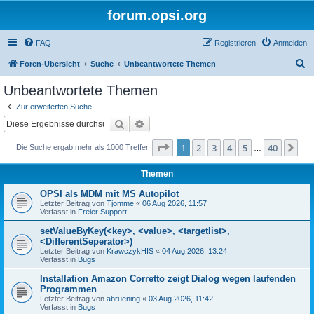
forum.opsi.org
FAQ
Registrieren
Anmelden
S
Foren-Übersicht
Suche
Unbeantwortete Themen
u
Unbeantwortete Themen
c
Zur erweiterten Suche
h
Suche
Erweiterte Suche
e
Seite
1
von
40
1
2
3
4
5
40
Nä
Die Suche ergab mehr als 1000 Treffer
…
Themen
OPSI als MDM mit MS Autopilot
Letzter Beitrag von
Tjomme
«
06 Aug 2026, 11:57
Verfasst in
Freier Support
setValueByKey(<key>, <value>, <targetlist>,
<DifferentSeperator>)
Letzter Beitrag von
KrawczykHIS
«
04 Aug 2026, 13:24
Verfasst in
Bugs
Installation Amazon Corretto zeigt Dialog wegen laufenden
Programmen
Letzter Beitrag von
abruening
«
03 Aug 2026, 11:42
Verfasst in
Bugs