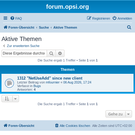
forum.opsi.org
FAQ
Registrieren
Anmelden
S
Foren-Übersicht
Suche
Aktive Themen
u
Aktive Themen
c
Zur erweiterten Suche
h
Suche
Erweiterte Suche
e
Die Suche ergab 1 Treffer • Seite
1
von
1
Themen
1312 "NetUseAdd" since new client
Letzter Beitrag von
mfournier
«
06 Aug 2026, 17:24
Verfasst in
Bugs
Antworten:
4
Die Suche ergab 1 Treffer • Seite
1
von
1
Gehe zu
Foren-Übersicht
Alle Cookies löschen
Alle Zeiten sind
UTC+02:00