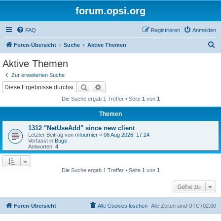
forum.opsi.org
FAQ
Registrieren
Anmelden
S
Foren-Übersicht
Suche
Aktive Themen
u
Aktive Themen
c
Zur erweiterten Suche
h
Suche
Erweiterte Suche
e
Die Suche ergab 1 Treffer • Seite
1
von
1
Themen
1312 "NetUseAdd" since new client
Letzter Beitrag von
mfournier
«
06 Aug 2026, 17:24
Verfasst in
Bugs
Antworten:
4
Die Suche ergab 1 Treffer • Seite
1
von
1
Gehe zu
Foren-Übersicht
Alle Cookies löschen
Alle Zeiten sind
UTC+02:00