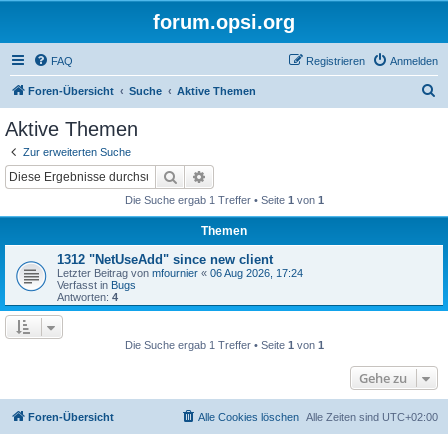
forum.opsi.org
FAQ
Registrieren
Anmelden
S
Foren-Übersicht
Suche
Aktive Themen
u
Aktive Themen
c
Zur erweiterten Suche
h
Suche
Erweiterte Suche
e
Die Suche ergab 1 Treffer • Seite
1
von
1
Themen
1312 "NetUseAdd" since new client
Letzter Beitrag von
mfournier
«
06 Aug 2026, 17:24
Verfasst in
Bugs
Antworten:
4
Die Suche ergab 1 Treffer • Seite
1
von
1
Gehe zu
Foren-Übersicht
Alle Cookies löschen
Alle Zeiten sind
UTC+02:00