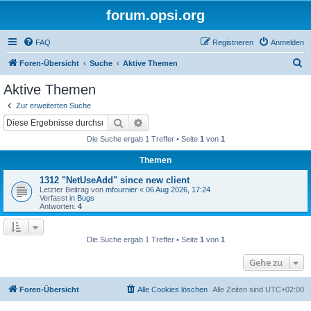
forum.opsi.org
FAQ
Registrieren
Anmelden
S
Foren-Übersicht
Suche
Aktive Themen
u
Aktive Themen
c
Zur erweiterten Suche
h
Suche
Erweiterte Suche
e
Die Suche ergab 1 Treffer • Seite
1
von
1
Themen
1312 "NetUseAdd" since new client
Letzter Beitrag von
mfournier
«
06 Aug 2026, 17:24
Verfasst in
Bugs
Antworten:
4
Die Suche ergab 1 Treffer • Seite
1
von
1
Gehe zu
Foren-Übersicht
Alle Cookies löschen
Alle Zeiten sind
UTC+02:00