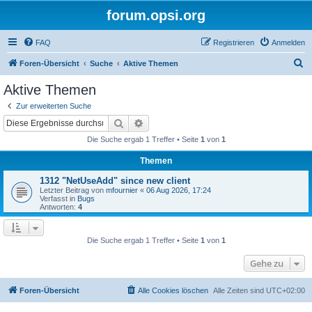
forum.opsi.org
FAQ
Registrieren
Anmelden
S
Foren-Übersicht
Suche
Aktive Themen
u
Aktive Themen
c
Zur erweiterten Suche
h
Suche
Erweiterte Suche
e
Die Suche ergab 1 Treffer • Seite
1
von
1
Themen
1312 "NetUseAdd" since new client
Letzter Beitrag von
mfournier
«
06 Aug 2026, 17:24
Verfasst in
Bugs
Antworten:
4
Die Suche ergab 1 Treffer • Seite
1
von
1
Gehe zu
Foren-Übersicht
Alle Cookies löschen
Alle Zeiten sind
UTC+02:00