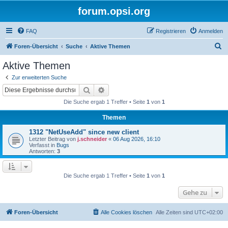
forum.opsi.org
FAQ
Registrieren
Anmelden
S
Foren-Übersicht
Suche
Aktive Themen
u
Aktive Themen
c
Zur erweiterten Suche
h
Suche
Erweiterte Suche
e
Die Suche ergab 1 Treffer • Seite
1
von
1
Themen
1312 "NetUseAdd" since new client
Letzter Beitrag von
j.schneider
«
06 Aug 2026, 16:10
Verfasst in
Bugs
Antworten:
3
Die Suche ergab 1 Treffer • Seite
1
von
1
Gehe zu
Foren-Übersicht
Alle Cookies löschen
Alle Zeiten sind
UTC+02:00