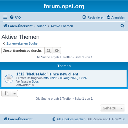
forum.opsi.org
FAQ
Registrieren
Anmelden
S
Foren-Übersicht
Suche
Aktive Themen
u
Aktive Themen
c
Zur erweiterten Suche
h
Suche
Erweiterte Suche
e
Die Suche ergab 1 Treffer • Seite
1
von
1
Themen
1312 "NetUseAdd" since new client
Letzter Beitrag von
mfournier
«
06 Aug 2026, 17:24
Verfasst in
Bugs
Antworten:
4
Die Suche ergab 1 Treffer • Seite
1
von
1
Gehe zu
Foren-Übersicht
Alle Cookies löschen
Alle Zeiten sind
UTC+02:00