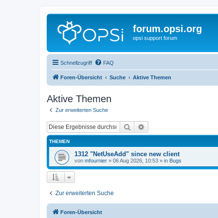
forum.opsi.org
opsi support forum
Schnellzugriff
FAQ
Foren-Übersicht
Suche
Aktive Themen
Aktive Themen
Zur erweiterten Suche
Suche
Erweiterte Suche
THEMEN
1312 "NetUseAdd" since new client
von
mfournier
»
06 Aug 2026, 10:53
» in
Bugs
Zur erweiterten Suche
Foren-Übersicht