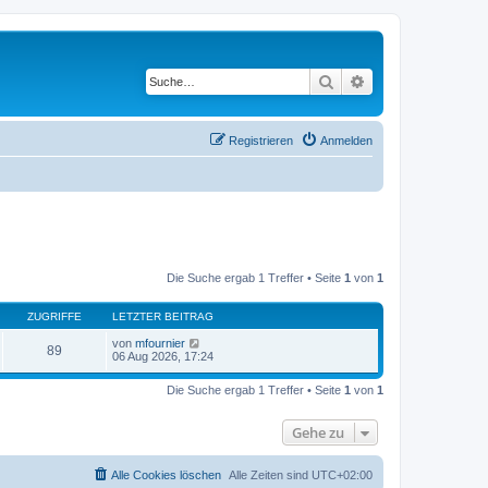
Suche
Erweiterte Suche
Registrieren
Anmelden
Die Suche ergab 1 Treffer • Seite
1
von
1
ZUGRIFFE
LETZTER BEITRAG
von
mfournier
89
06 Aug 2026, 17:24
Die Suche ergab 1 Treffer • Seite
1
von
1
Gehe zu
Alle Cookies löschen
Alle Zeiten sind
UTC+02:00