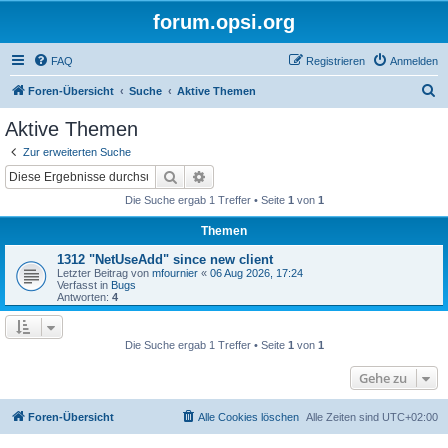
forum.opsi.org
FAQ
Registrieren
Anmelden
S
Foren-Übersicht
Suche
Aktive Themen
u
Aktive Themen
c
Zur erweiterten Suche
h
Suche
Erweiterte Suche
e
Die Suche ergab 1 Treffer • Seite
1
von
1
Themen
1312 "NetUseAdd" since new client
Letzter Beitrag von
mfournier
«
06 Aug 2026, 17:24
Verfasst in
Bugs
Antworten:
4
Die Suche ergab 1 Treffer • Seite
1
von
1
Gehe zu
Foren-Übersicht
Alle Cookies löschen
Alle Zeiten sind
UTC+02:00