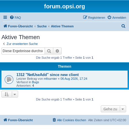
forum.opsi.org
FAQ
Registrieren
Anmelden
S
Foren-Übersicht
Suche
Aktive Themen
u
Aktive Themen
c
Zur erweiterten Suche
h
Suche
Erweiterte Suche
e
Die Suche ergab 1 Treffer • Seite
1
von
1
Themen
1312 "NetUseAdd" since new client
Letzter Beitrag von
mfournier
«
06 Aug 2026, 17:24
Verfasst in
Bugs
Antworten:
4
Die Suche ergab 1 Treffer • Seite
1
von
1
Gehe zu
Foren-Übersicht
Alle Cookies löschen
Alle Zeiten sind
UTC+02:00