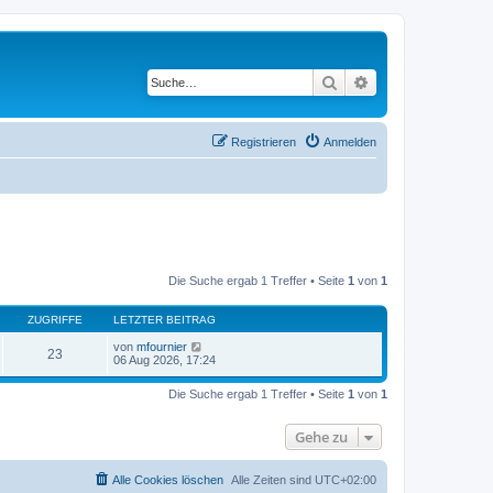
Suche
Erweiterte Suche
Registrieren
Anmelden
Die Suche ergab 1 Treffer • Seite
1
von
1
ZUGRIFFE
LETZTER BEITRAG
von
mfournier
23
06 Aug 2026, 17:24
Die Suche ergab 1 Treffer • Seite
1
von
1
Gehe zu
Alle Cookies löschen
Alle Zeiten sind
UTC+02:00