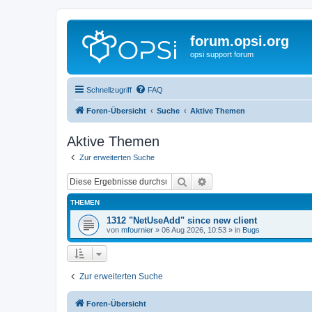
forum.opsi.org
opsi support forum
Schnellzugriff
FAQ
Foren-Übersicht
Suche
Aktive Themen
Aktive Themen
Zur erweiterten Suche
Suche
Erweiterte Suche
THEMEN
1312 "NetUseAdd" since new client
von
mfournier
»
06 Aug 2026, 10:53
» in
Bugs
Zur erweiterten Suche
Foren-Übersicht