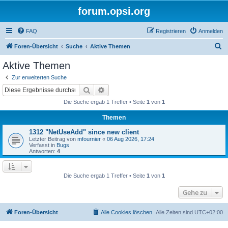
forum.opsi.org
FAQ
Registrieren
Anmelden
S
Foren-Übersicht
Suche
Aktive Themen
u
Aktive Themen
c
Zur erweiterten Suche
h
Suche
Erweiterte Suche
e
Die Suche ergab 1 Treffer • Seite
1
von
1
Themen
1312 "NetUseAdd" since new client
Letzter Beitrag von
mfournier
«
06 Aug 2026, 17:24
Verfasst in
Bugs
Antworten:
4
Die Suche ergab 1 Treffer • Seite
1
von
1
Gehe zu
Foren-Übersicht
Alle Cookies löschen
Alle Zeiten sind
UTC+02:00