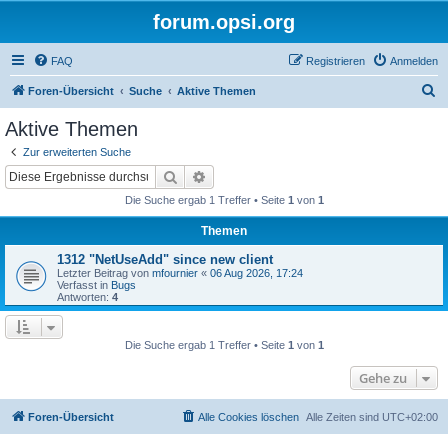
forum.opsi.org
FAQ
Registrieren
Anmelden
S
Foren-Übersicht
Suche
Aktive Themen
u
Aktive Themen
c
Zur erweiterten Suche
h
Suche
Erweiterte Suche
e
Die Suche ergab 1 Treffer • Seite
1
von
1
Themen
1312 "NetUseAdd" since new client
Letzter Beitrag von
mfournier
«
06 Aug 2026, 17:24
Verfasst in
Bugs
Antworten:
4
Die Suche ergab 1 Treffer • Seite
1
von
1
Gehe zu
Foren-Übersicht
Alle Cookies löschen
Alle Zeiten sind
UTC+02:00