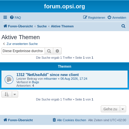
forum.opsi.org
FAQ
Registrieren
Anmelden
S
Foren-Übersicht
Suche
Aktive Themen
u
Aktive Themen
c
Zur erweiterten Suche
h
Suche
Erweiterte Suche
e
Die Suche ergab 1 Treffer • Seite
1
von
1
Themen
1312 "NetUseAdd" since new client
Letzter Beitrag von
mfournier
«
06 Aug 2026, 17:24
Verfasst in
Bugs
Antworten:
4
Die Suche ergab 1 Treffer • Seite
1
von
1
Gehe zu
Foren-Übersicht
Alle Cookies löschen
Alle Zeiten sind
UTC+02:00