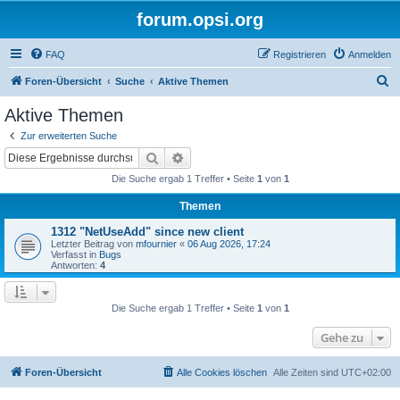
forum.opsi.org
FAQ
Registrieren
Anmelden
S
Foren-Übersicht
Suche
Aktive Themen
u
Aktive Themen
c
Zur erweiterten Suche
h
Suche
Erweiterte Suche
e
Die Suche ergab 1 Treffer • Seite
1
von
1
Themen
1312 "NetUseAdd" since new client
Letzter Beitrag von
mfournier
«
06 Aug 2026, 17:24
Verfasst in
Bugs
Antworten:
4
Die Suche ergab 1 Treffer • Seite
1
von
1
Gehe zu
Foren-Übersicht
Alle Cookies löschen
Alle Zeiten sind
UTC+02:00