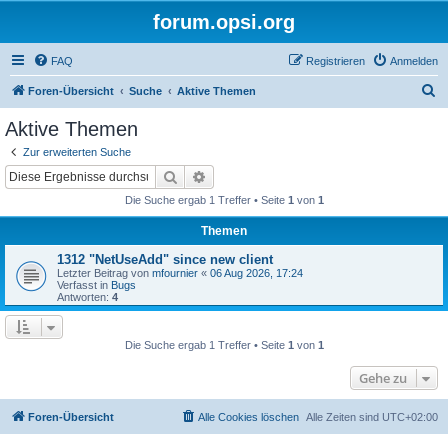
forum.opsi.org
FAQ
Registrieren
Anmelden
S
Foren-Übersicht
Suche
Aktive Themen
u
Aktive Themen
c
Zur erweiterten Suche
h
Suche
Erweiterte Suche
e
Die Suche ergab 1 Treffer • Seite
1
von
1
Themen
1312 "NetUseAdd" since new client
Letzter Beitrag von
mfournier
«
06 Aug 2026, 17:24
Verfasst in
Bugs
Antworten:
4
Die Suche ergab 1 Treffer • Seite
1
von
1
Gehe zu
Foren-Übersicht
Alle Cookies löschen
Alle Zeiten sind
UTC+02:00