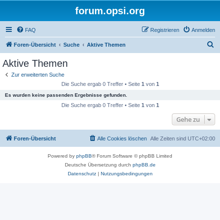
forum.opsi.org
FAQ
Registrieren
Anmelden
S
Foren-Übersicht
Suche
Aktive Themen
u
Aktive Themen
c
Zur erweiterten Suche
h
Die Suche ergab 0 Treffer • Seite
1
von
1
e
Es wurden keine passenden Ergebnisse gefunden.
Die Suche ergab 0 Treffer • Seite
1
von
1
Gehe zu
Foren-Übersicht
Alle Cookies löschen
Alle Zeiten sind
UTC+02:00
Powered by
phpBB
® Forum Software © phpBB Limited
Deutsche Übersetzung durch
phpBB.de
Datenschutz
|
Nutzungsbedingungen