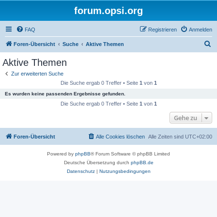
forum.opsi.org
FAQ
Registrieren
Anmelden
S
Foren-Übersicht
Suche
Aktive Themen
u
Aktive Themen
c
Zur erweiterten Suche
h
Die Suche ergab 0 Treffer • Seite
1
von
1
e
Es wurden keine passenden Ergebnisse gefunden.
Die Suche ergab 0 Treffer • Seite
1
von
1
Gehe zu
Foren-Übersicht
Alle Cookies löschen
Alle Zeiten sind
UTC+02:00
Powered by
phpBB
® Forum Software © phpBB Limited
Deutsche Übersetzung durch
phpBB.de
Datenschutz
|
Nutzungsbedingungen