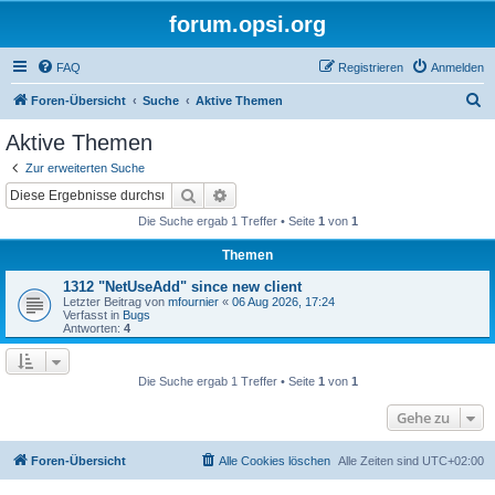
forum.opsi.org
FAQ
Registrieren
Anmelden
S
Foren-Übersicht
Suche
Aktive Themen
u
Aktive Themen
c
Zur erweiterten Suche
h
Suche
Erweiterte Suche
e
Die Suche ergab 1 Treffer • Seite
1
von
1
Themen
1312 "NetUseAdd" since new client
Letzter Beitrag von
mfournier
«
06 Aug 2026, 17:24
Verfasst in
Bugs
Antworten:
4
Die Suche ergab 1 Treffer • Seite
1
von
1
Gehe zu
Foren-Übersicht
Alle Cookies löschen
Alle Zeiten sind
UTC+02:00