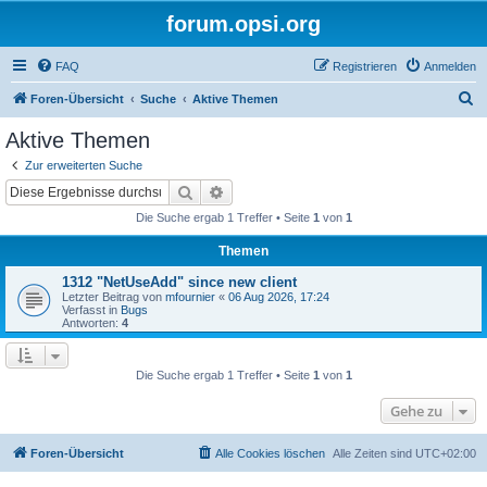
forum.opsi.org
FAQ
Registrieren
Anmelden
S
Foren-Übersicht
Suche
Aktive Themen
u
Aktive Themen
c
Zur erweiterten Suche
h
Suche
Erweiterte Suche
e
Die Suche ergab 1 Treffer • Seite
1
von
1
Themen
1312 "NetUseAdd" since new client
Letzter Beitrag von
mfournier
«
06 Aug 2026, 17:24
Verfasst in
Bugs
Antworten:
4
Die Suche ergab 1 Treffer • Seite
1
von
1
Gehe zu
Foren-Übersicht
Alle Cookies löschen
Alle Zeiten sind
UTC+02:00