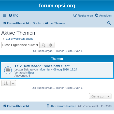
forum.opsi.org
FAQ
Registrieren
Anmelden
S
Foren-Übersicht
Suche
Aktive Themen
u
Aktive Themen
c
Zur erweiterten Suche
h
Suche
Erweiterte Suche
e
Die Suche ergab 1 Treffer • Seite
1
von
1
Themen
1312 "NetUseAdd" since new client
Letzter Beitrag von
mfournier
«
06 Aug 2026, 17:24
Verfasst in
Bugs
Antworten:
4
Die Suche ergab 1 Treffer • Seite
1
von
1
Gehe zu
Foren-Übersicht
Alle Cookies löschen
Alle Zeiten sind
UTC+02:00