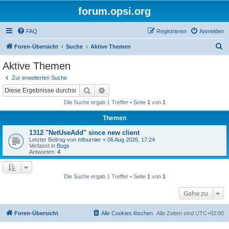
forum.opsi.org
FAQ
Registrieren
Anmelden
S
Foren-Übersicht
Suche
Aktive Themen
u
Aktive Themen
c
Zur erweiterten Suche
h
Suche
Erweiterte Suche
e
Die Suche ergab 1 Treffer • Seite
1
von
1
Themen
1312 "NetUseAdd" since new client
Letzter Beitrag von
mfournier
«
06 Aug 2026, 17:24
Verfasst in
Bugs
Antworten:
4
Die Suche ergab 1 Treffer • Seite
1
von
1
Gehe zu
Foren-Übersicht
Alle Cookies löschen
Alle Zeiten sind
UTC+02:00