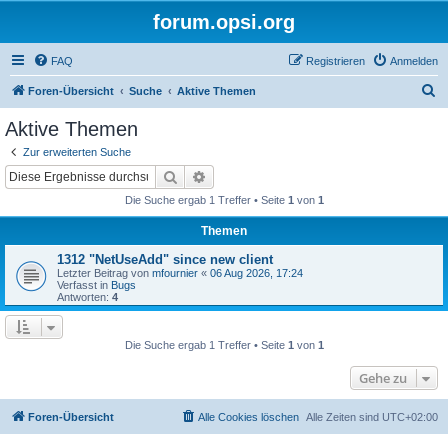
forum.opsi.org
FAQ
Registrieren
Anmelden
S
Foren-Übersicht
Suche
Aktive Themen
u
Aktive Themen
c
Zur erweiterten Suche
h
Suche
Erweiterte Suche
e
Die Suche ergab 1 Treffer • Seite
1
von
1
Themen
1312 "NetUseAdd" since new client
Letzter Beitrag von
mfournier
«
06 Aug 2026, 17:24
Verfasst in
Bugs
Antworten:
4
Die Suche ergab 1 Treffer • Seite
1
von
1
Gehe zu
Foren-Übersicht
Alle Cookies löschen
Alle Zeiten sind
UTC+02:00