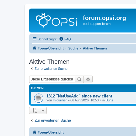
forum.opsi.org
opsi support forum
Schnellzugriff
FAQ
Foren-Übersicht
Suche
Aktive Themen
Aktive Themen
Zur erweiterten Suche
Suche
Erweiterte Suche
THEMEN
1312 "NetUseAdd" since new client
von
mfournier
»
06 Aug 2026, 10:53
» in
Bugs
Zur erweiterten Suche
Foren-Übersicht