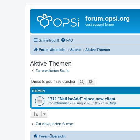
forum.opsi.org
opsi support forum
Schnellzugriff
FAQ
Foren-Übersicht
Suche
Aktive Themen
Aktive Themen
Zur erweiterten Suche
Suche
Erweiterte Suche
THEMEN
1312 "NetUseAdd" since new client
von
mfournier
»
06 Aug 2026, 10:53
» in
Bugs
Zur erweiterten Suche
Foren-Übersicht