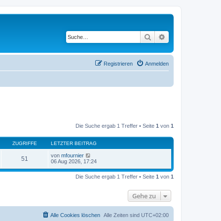
Suche
Erweiterte Suche
Registrieren
Anmelden
Die Suche ergab 1 Treffer • Seite
1
von
1
ZUGRIFFE
LETZTER BEITRAG
von
mfournier
51
06 Aug 2026, 17:24
Die Suche ergab 1 Treffer • Seite
1
von
1
Gehe zu
Alle Cookies löschen
Alle Zeiten sind
UTC+02:00