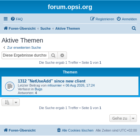
forum.opsi.org
FAQ
Registrieren
Anmelden
S
Foren-Übersicht
Suche
Aktive Themen
u
Aktive Themen
c
Zur erweiterten Suche
h
Suche
Erweiterte Suche
e
Die Suche ergab 1 Treffer • Seite
1
von
1
Themen
1312 "NetUseAdd" since new client
Letzter Beitrag von
mfournier
«
06 Aug 2026, 17:24
Verfasst in
Bugs
Antworten:
4
Die Suche ergab 1 Treffer • Seite
1
von
1
Gehe zu
Foren-Übersicht
Alle Cookies löschen
Alle Zeiten sind
UTC+02:00