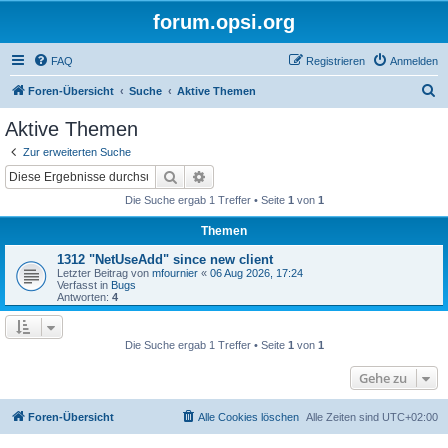
forum.opsi.org
FAQ
Registrieren
Anmelden
S
Foren-Übersicht
Suche
Aktive Themen
u
Aktive Themen
c
Zur erweiterten Suche
h
Suche
Erweiterte Suche
e
Die Suche ergab 1 Treffer • Seite
1
von
1
Themen
1312 "NetUseAdd" since new client
Letzter Beitrag von
mfournier
«
06 Aug 2026, 17:24
Verfasst in
Bugs
Antworten:
4
Die Suche ergab 1 Treffer • Seite
1
von
1
Gehe zu
Foren-Übersicht
Alle Cookies löschen
Alle Zeiten sind
UTC+02:00