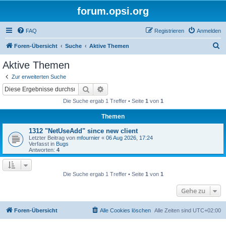
forum.opsi.org
FAQ
Registrieren
Anmelden
S
Foren-Übersicht
Suche
Aktive Themen
u
Aktive Themen
c
Zur erweiterten Suche
h
Suche
Erweiterte Suche
e
Die Suche ergab 1 Treffer • Seite
1
von
1
Themen
1312 "NetUseAdd" since new client
Letzter Beitrag von
mfournier
«
06 Aug 2026, 17:24
Verfasst in
Bugs
Antworten:
4
Die Suche ergab 1 Treffer • Seite
1
von
1
Gehe zu
Foren-Übersicht
Alle Cookies löschen
Alle Zeiten sind
UTC+02:00