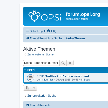
forum.opsi.org
opsi support forum
Schnellzugriff
FAQ
Foren-Übersicht
Suche
Aktive Themen
Aktive Themen
Zur erweiterten Suche
Suche
Erweiterte Suche
THEMEN
1312 "NetUseAdd" since new client
von
mfournier
»
06 Aug 2026, 10:53
» in
Bugs
Zur erweiterten Suche
Foren-Übersicht