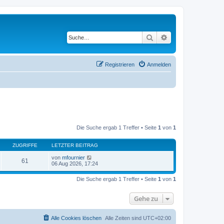
Suche
Erweiterte Suche
Registrieren
Anmelden
Die Suche ergab 1 Treffer • Seite
1
von
1
ZUGRIFFE
LETZTER BEITRAG
von
mfournier
61
06 Aug 2026, 17:24
Die Suche ergab 1 Treffer • Seite
1
von
1
Gehe zu
Alle Cookies löschen
Alle Zeiten sind
UTC+02:00