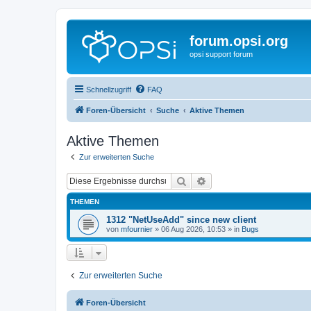
forum.opsi.org
opsi support forum
Schnellzugriff
FAQ
Foren-Übersicht
Suche
Aktive Themen
Aktive Themen
Zur erweiterten Suche
Suche
Erweiterte Suche
THEMEN
1312 "NetUseAdd" since new client
von
mfournier
»
06 Aug 2026, 10:53
» in
Bugs
Zur erweiterten Suche
Foren-Übersicht