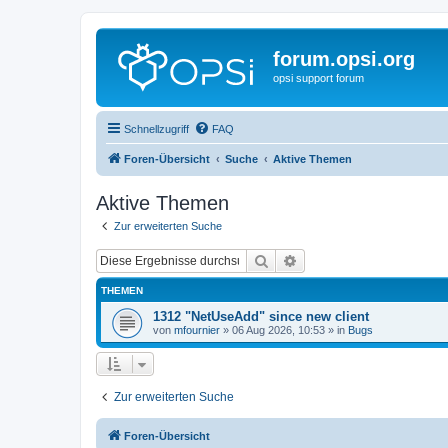
forum.opsi.org
opsi support forum
Schnellzugriff
FAQ
Foren-Übersicht
Suche
Aktive Themen
Aktive Themen
Zur erweiterten Suche
Suche
Erweiterte Suche
THEMEN
1312 "NetUseAdd" since new client
von
mfournier
»
06 Aug 2026, 10:53
» in
Bugs
Zur erweiterten Suche
Foren-Übersicht