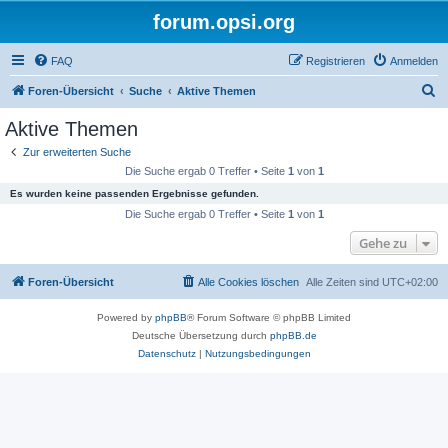
forum.opsi.org
FAQ
Registrieren
Anmelden
S
Foren-Übersicht
Suche
Aktive Themen
u
Aktive Themen
c
Zur erweiterten Suche
h
Die Suche ergab 0 Treffer • Seite
1
von
1
e
Es wurden keine passenden Ergebnisse gefunden.
Die Suche ergab 0 Treffer • Seite
1
von
1
Gehe zu
Foren-Übersicht
Alle Cookies löschen
Alle Zeiten sind
UTC+02:00
Powered by
phpBB
® Forum Software © phpBB Limited
Deutsche Übersetzung durch
phpBB.de
Datenschutz
|
Nutzungsbedingungen