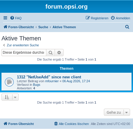
forum.opsi.org
FAQ
Registrieren
Anmelden
S
Foren-Übersicht
Suche
Aktive Themen
u
Aktive Themen
c
Zur erweiterten Suche
h
Suche
Erweiterte Suche
e
Die Suche ergab 1 Treffer • Seite
1
von
1
Themen
1312 "NetUseAdd" since new client
Letzter Beitrag von
mfournier
«
06 Aug 2026, 17:24
Verfasst in
Bugs
Antworten:
4
Die Suche ergab 1 Treffer • Seite
1
von
1
Gehe zu
Foren-Übersicht
Alle Cookies löschen
Alle Zeiten sind
UTC+02:00