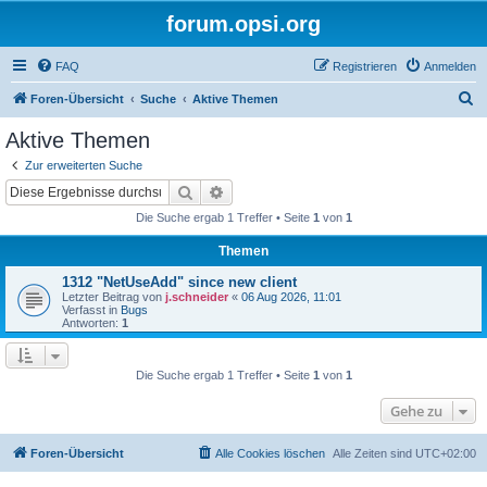
forum.opsi.org
FAQ
Registrieren
Anmelden
S
Foren-Übersicht
Suche
Aktive Themen
u
Aktive Themen
c
Zur erweiterten Suche
h
Suche
Erweiterte Suche
e
Die Suche ergab 1 Treffer • Seite
1
von
1
Themen
1312 "NetUseAdd" since new client
Letzter Beitrag von
j.schneider
«
06 Aug 2026, 11:01
Verfasst in
Bugs
Antworten:
1
Die Suche ergab 1 Treffer • Seite
1
von
1
Gehe zu
Foren-Übersicht
Alle Cookies löschen
Alle Zeiten sind
UTC+02:00